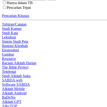
Hanya dalam TB
Pencarian Tepat
Pencarian Khusus
Tafsiran/Catatan
Studi Kamus
Studi Kata
Leksikon
Sistem Studi Peta
Ilustrasi Khotbah
Ekspositori
Gambar
Resource
Bacaan Alkitab Harian
The Bible Project
Tetelestai
Studi Alkitab Suku
SABDA web
Software SABDA
Alkitab Mobile
Alkitab Android
BaDeNo
Alkitab GPT
Alki-TOP