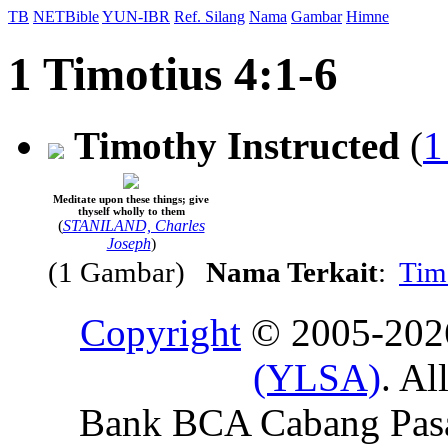
TB
NETBible
YUN-IBR
Ref. Silang
Nama
Gambar
Himne
1 Timotius 4:1-6
Timothy Instructed
(
1
Meditate upon these things; give
thyself wholly to them
(
STANILAND, Charles
Joseph
)
(1 Gambar)
Nama Terkait
:
Tim
Copyright
© 2005-20
(YLSA)
. Al
Bank BCA Cabang Pasar