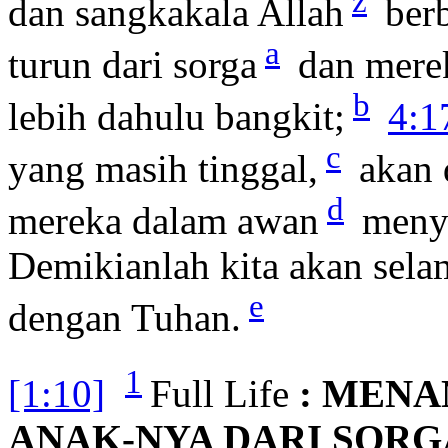
z
dan sangkakala Allah
berb
a
turun dari sorga
dan merek
b
lebih dahulu bangkit;
4:1
c
yang masih tinggal,
akan 
d
mereka dalam awan
menyo
Demikianlah kita akan sel
e
dengan Tuhan.
1
[1:10]
Full Life
: MEN
ANAK-NYA DARI SORG