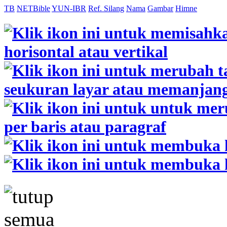
TB
NETBible
YUN-IBR
Ref. Silang
Nama
Gambar
Himne