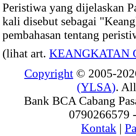
Peristiwa yang dijelaskan P
kali disebut sebagai "Kean
pembahasan tentang peristi
(lihat art.
KEANGKATAN 
Copyright
© 2005-20
(YLSA)
. Al
Bank BCA Cabang Pasar
0790266579 - 
Kontak
|
Pa