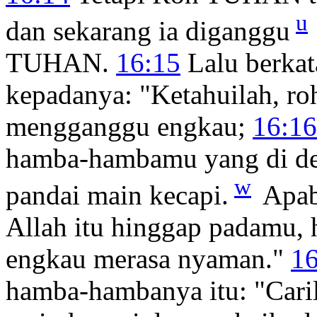
u
dan sekarang ia diganggu
TUHAN.
16:15
Lalu berka
kepadanya: "Ketahuilah, roh
mengganggu engkau;
16:16
hamba-hambamu yang di de
w
pandai main kecapi.
Apabi
Allah itu hinggap padamu, 
engkau merasa nyaman."
16
hamba-hambanya itu: "Cari