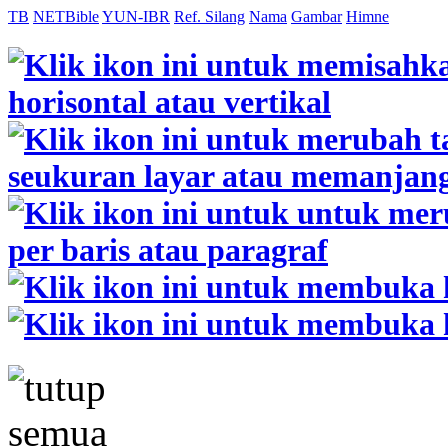
TB
NETBible
YUN-IBR
Ref. Silang
Nama
Gambar
Himne