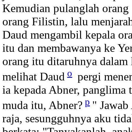
Kemudian pulanglah orang I
orang Filistin, lalu menja
Daud mengambil kepala ora
itu dan membawanya ke Yeru
orang itu ditaruhnya dala
o
melihat Daud
pergi menemu
ia kepada Abner, panglima 
p
muda itu, Abner?
" Jawab
raja, sesungguhnya aku tid
berkata: "Tanyakanlah, ana