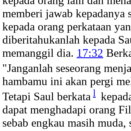
kepada orang lain dan men
memberi jawab kepadanya se
kepada orang perkataan yan
diberitahukanlah kepada S
memanggil dia.
17:32
Berka
"Janganlah seseorang menja
hambamu ini akan pergi mel
l
Tetapi Saul berkata
kepada
dapat menghadapi orang Fili
sebab engkau masih muda, s