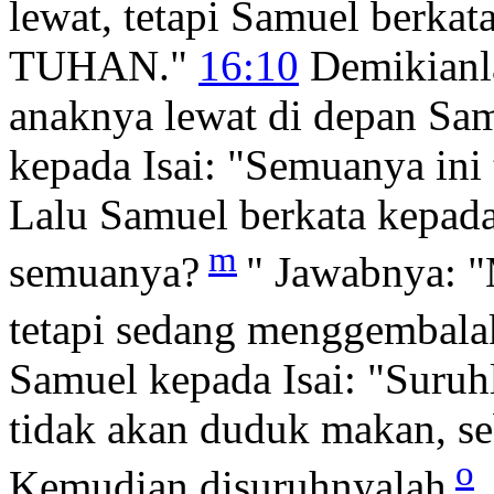
lewat, tetapi Samuel berkata
TUHAN."
16:10
Demikianla
anaknya lewat di depan Sam
kepada Isai: "Semuanya in
Lalu Samuel berkata kepada
m
semuanya?
" Jawabnya: "
tetapi sedang menggembal
Samuel kepada Isai: "Suruh
tidak akan duduk makan, se
o
Kemudian disuruhnyalah