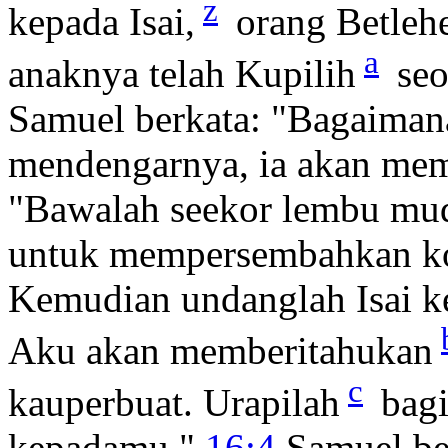
z
kepada Isai,
orang Betlehe
a
anaknya telah Kupilih
seo
Samuel berkata: "Bagaiman
mendengarnya, ia akan m
"Bawalah seekor lembu mud
untuk mempersembahkan 
Kemudian undanglah Isai ke
Aku akan memberitahukan
c
kauperbuat. Urapilah
bagi
kepadamu."
16:4
Samuel ber