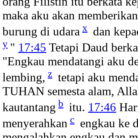
orang Filistin itu berkata 
maka aku akan memberikan
x
burung di udara
dan kepad
y
"
17:45
Tetapi Daud berkat
"Engkau mendatangi aku d
z
lembing,
tetapi aku mend
TUHAN semesta alam, Allah 
b
kautantang
itu.
17:46
Har
c
menyerahkan
engkau ke d
mengalahkan engkau dan m