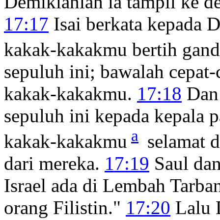
Demikianlah ia tampil ke d
17:17
Isai berkata kepada 
kakak-kakakmu bertih gan
sepuluh ini; bawalah cepat
kakak-kakakmu.
17:18
Dan 
sepuluh ini kepada kepala 
a
kakak-kakakmu
selamat d
dari mereka.
17:19
Saul dan
Israel ada di Lembah Tarba
orang Filistin."
17:20
Lalu 