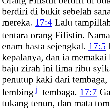
Orang Filistin berdiri di buk
berdiri di bukit sebelah san
mereka.
17:4
Lalu tampillah
tentara orang Filistin. Nam
enam hasta sejengkal.
17:5
kepalanya, dan ia memakai b
baju zirah ini lima ribu syi
penutup kaki dari tembaga
j
lembing
tembaga.
17:7
Gag
tukang tenun, dan mata tom