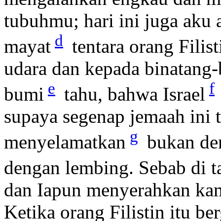
tubuhmu; hari ini juga ak
d
mayat
tentara orang Filis
udara dan kepada binatang-b
e
f
bumi
tahu, bahwa Israel
supaya segenap jemaah in
g
menyelamatkan
bukan de
dengan lembing. Sebab di 
dan Iapun menyerahkan ka
Ketika orang Filistin itu 