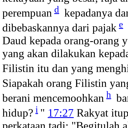
d
perempuan
kepadanya dan
e
dibebaskannya dari pajak
Daud kepada orang-orang ya
yang akan dilakukan kepad
Filistin itu dan yang meng
Siapakah orang Filistin yan
h
berani mencemoohkan
bar
i
hidup?
"
17:27
Rakyat itu
perkataan tadi: "Begitulah