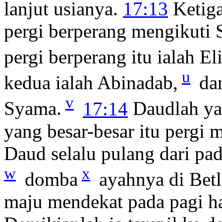
lanjut usianya.
17:13
Ketiga
pergi berperang mengikuti 
pergi berperang itu ialah El
u
kedua ialah Abinadab,
dan
v
Syama.
17:14
Daudlah yan
yang besar-besar itu pergi 
Daud selalu pulang dari p
w
x
domba
ayahnya di Bet
maju mendekat pada pagi ha