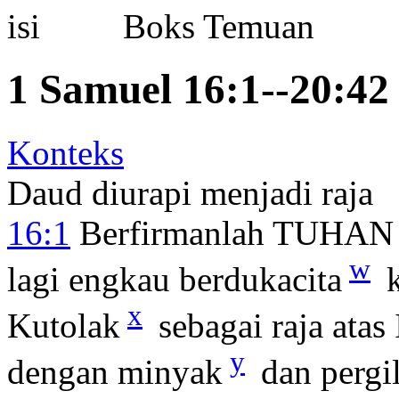
Boks Temuan
1 Samuel 16:1--20:42
Konteks
Daud diurapi menjadi raja
16:1
Berfirmanlah TUHAN k
w
lagi engkau berdukacita
k
x
Kutolak
sebagai raja atas
y
dengan minyak
dan pergi