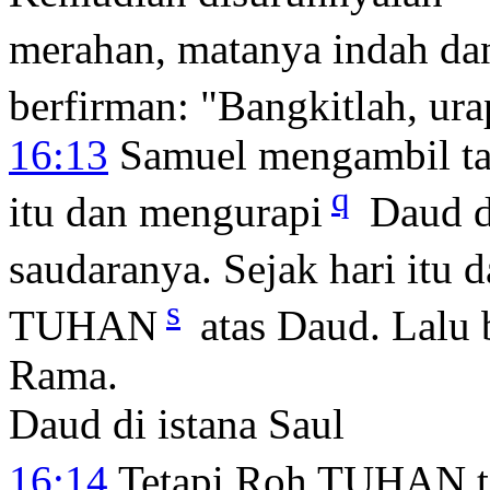
merahan, matanya indah dan
berfirman: "Bangkitlah, ura
16:13
Samuel mengambil ta
q
itu dan mengurapi
Daud di
saudaranya. Sejak hari itu 
s
TUHAN
atas Daud. Lalu
Rama.
Daud di istana Saul
16:14
Tetapi Roh TUHAN t