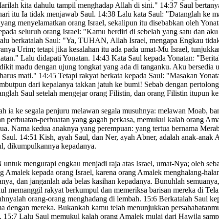
Marilah kita dahulu tampil menghadap
Allah di sini."
14:37
Saul bertany
ari itu Ia tidak menjawab
Saul.
14:38
Lalu kata Saul: "Datanglah ke m
yang menyelamatkan orang Israel, sekalipun itu disebabkan oleh Yonat
ada seluruh orang Israel: "Kamu berdiri di sebelah yang satu dan aku 
lu berkatalah Saul: "Ya, TUHAN, Allah Israel, mengapa Engkau tid
ya Urim; tetapi jika kesalahan itu ada pada umat-Mu Israel, tunjukkan
atan." Lalu didapati Yonatan.
14:43
Kata Saul kepada Yonatan: "Berita
dikit madu
dengan ujung tongkat yang ada di tanganku. Aku bersedia 
harus mati."
14:45
Tetapi rakyat berkata kepada Saul: "Masakan Yonata
mbutpun dari kepalanya takkan jatuh ke bumi! Sebab dengan pertolongan
glah Saul setelah mengejar orang Filistin, dan orang Filistin itupun 
nglah ia ke segala penjuru melawan segala musuhnya: melawan Moab,
ba
n perbuatan-perbuatan yang gagah perkasa, memukul kalah orang Ama
ua.
Nama kedua anaknya yang perempuan: yang tertua bernama Merab
Saul.
14:51
Kish,
ayah Saul, dan Ner, ayah Abner, adalah anak-anak 
ul, dikumpulkannya
kepadanya.
N untuk mengurapi
engkau menjadi raja atas Israel, umat-Nya; oleh s
ng Amalek
kepada orang Israel, karena orang Amalek menghalang-halangi
nya, dan janganlah ada belas kasihan kepadanya. Bunuhlah semuanya
ul memanggil rakyat berkumpul dan memeriksa barisan mereka di Telaim
ruhnyalah orang-orang menghadang di lembah.
15:6
Berkatalah Saul ke
 dengan mereka. Bukankah kamu telah menunjukkan persahabatanmu ke
k.
15:7
Lalu Saul memukul kalah orang Amalek
mulai dari Hawila samp