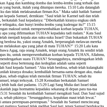
tkan
Agag dan kambing domba dan lembu-lembu yang terbaik dan
dan yang buruk, itulah yang ditumpas mereka.
15:10
Lalu datanglah
Aku dan tidak melaksanakan firman-Ku.
" Maka sakit hatilah
Samuel
kan kepada Samuel, demikian: "Saul telah ke Karmel
tadi dan telah
 berkatalah Saul kepadanya: "Diberkatilah kiranya engkau oleh
e telingaku, dan bunyi lembu-lembu yang kudengar itu?"
15:15
ik dengan maksud untuk mempersembahkan korban kepada TUHAN,
u apa yang difirmankan TUHAN kepadaku tadi malam." Kata Saul
telah menjadi kepala atas suku-suku Israel? Dan bukankah TUHAN
g berdosa itu, yakni orang Amalek, berperanglah melawan mereka
an melakukan apa yang jahat di mata TUHAN?"
15:20
Lalu kata
 Agag, raja orang Amalek, tetapi orang Amalek itu sendiri telah
itumpas itu, untuk mempersembahkan korban kepada TUHAN, Allahmu,
da mendengarkan suara TUHAN? Sesungguhnya, mendengarkan lebih
eperti dosa bertenung
dan kedegilan adalah sama seperti
lah Saul kepada Samuel: "Aku telah berdosa,
sebab telah kulangkahi
unilah
kiranya dosaku; kembalilah bersama-sama dengan aku, maka
kau, sebab engkau telah menolak
firman TUHAN; sebab itu
muel, tetapi terkoyak.
15:28
Kemudian berkatalah Samuel
g lebih baik dari padamu.
15:29
Lagi Sang Mulia dari Israel tidak
ukkanlah juga hormatmu
kepadaku sekarang di depan para tua-tua
15:31
Sesudah itu kembalilah Samuel mengikuti Saul. Dan Saul sujud
, sebab pikirnya: "Sesungguhnya, kepahitan maut telah lewat."
i antara perempuan-perempuan.
" Sesudah itu Samuel mencincang
ari matinya Samuel
tidak melihat Saul lagi, tetapi Samuel berdukacita