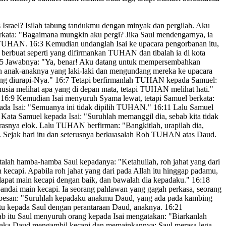
s Israel? Isilah tabung tandukmu dengan minyak
dan pergilah. Aku
rkata: "Bagaimana mungkin aku pergi? Jika Saul mendengarnya, ia
a TUHAN.
16:3
Kemudian undanglah Isai ke upacara pengorbanan itu,
berbuat seperti yang difirmankan TUHAN dan tibalah ia di kota
5
Jawabnya: "Ya, benar! Aku datang untuk mempersembahkan
n anak-anaknya yang laki-laki dan mengundang mereka ke upacara
ng diurapi-Nya."
16:7
Tetapi berfirmanlah TUHAN kepada Samuel:
usia melihat apa yang di depan mata,
tetapi TUHAN melihat hati.
"
"
16:9
Kemudian Isai menyuruh Syama
lewat, tetapi Samuel berkata:
pada Isai: "Semuanya ini tidak dipilih TUHAN."
16:11
Lalu Samuel
 Kata Samuel kepada Isai: "Suruhlah memanggil dia, sebab kita tidak
asnya elok.
Lalu TUHAN berfirman: "Bangkitlah, urapilah dia
,
Sejak hari itu dan seterusnya berkuasalah
Roh TUHAN
atas Daud.
talah hamba-hamba Saul kepadanya: "Ketahuilah, roh jahat yang dari
 kecapi.
Apabila roh jahat yang dari pada Allah itu hinggap padamu,
dapat main kecapi dengan baik, dan bawalah dia kepadaku."
16:18
andai main kecapi. Ia seorang pahlawan yang gagah perkasa, seorang
pesan: "Suruhlah kepadaku anakmu Daud, yang ada pada kambing
itu kepada Saul dengan perantaraan Daud, anaknya.
16:21
b itu Saul menyuruh orang kepada Isai mengatakan: "Biarkanlah
, maka Daud mengambil kecapi dan memainkannya; Saul merasa lega