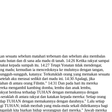
an sesuatu sebelum matahari terbenam dan sebelum aku membalas
uatu hutan dan di sana ada madu di tanah.
14:26
Ketika rakyat sampai
 takut kepada sumpah itu.
14:27
Tetapi Yonatan tidak mendengar,
ang madu;
kemudian ia mencedoknya ke mulutnya dengan tangan,
rsungguh-sungguh, katanya: Terkutuklah orang yang memakan sesuatu
etelah aku merasai sedikit dari madu ini.
14:30
Apalagi, jika
ahan di antara orang Filistin."
14:31
Dan pada hari itu mereka
reka mengambil kambing domba, lembu dan anak lembu,
t, rakyat berdosa terhadap TUHAN dengan memakannya dengan
-seraklah di antara rakyat dan katakan kepada mereka: Setiap orang
erhadap TUHAN dengan memakannya dengan darahnya.
" Lalu setiap
gi TUHAN; inilah mezbah yang mula-mula sekali didirikannya bagi
janganlah kita biarkan hidup seorangpun dari mereka." Jawab mereka