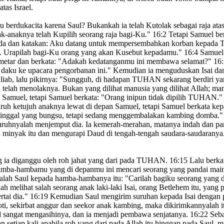
tas Israel.
 berdukacita
karena Saul? Bukankah ia telah Kutolak
sebagai raja ata
ak-anaknya telah Kupilih
seorang raja bagi-Ku."
16:2
Tetapi Samuel be
a dan katakan: Aku datang untuk mempersembahkan korban kepad
 Urapilah
bagi-Ku orang yang akan Kusebut kepadamu."
16:4
Samuel 
metar
dan berkata: "Adakah kedatanganmu ini membawa selamat?
"
16:
 daku ke upacara pengorbanan ini." Kemudian ia menguduskan Isai da
liab,
lalu pikirnya: "Sungguh, di hadapan TUHAN sekarang berdiri ya
telah menolaknya. Bukan yang dilihat manusia yang dilihat Allah; man
Samuel, tetapi Samuel berkata: "Orang inipun tidak dipilih TUHAN.
uh ketujuh anaknya lewat di depan Samuel, tetapi Samuel berkata ke
tinggal yang bungsu, tetapi sedang menggembalakan kambing domba.
"
ruhnyalah
menjemput dia. Ia kemerah-merahan, matanya indah dan par
 minyak itu dan mengurapi
Daud di tengah-tengah saudara-saudaranya. 
g ia diganggu
oleh roh jahat
yang dari pada TUHAN.
16:15
Lalu berka
amba-hambamu yang di depanmu ini mencari seorang yang pandai main
alah Saul kepada hamba-hambanya itu: "Carilah bagiku seorang yang 
 melihat salah seorang anak laki-laki Isai,
orang Betlehem itu, yang p
rtai
dia."
16:19
Kemudian Saul mengirim suruhan kepada Isai dengan 
ti,
sekirbat anggur dan seekor anak kambing, maka dikirimkannyalah 
 sangat mengasihinya, dan ia menjadi pembawa senjatanya.
16:22
Seba
 setiap kali apabila roh yang dari pada Allah itu hinggap pada Saul