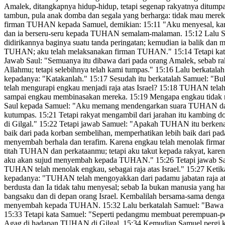
Amalek, ditangkapnya hidup-hidup,
tetapi segenap rakyatnya ditum
tambun, pula anak domba dan segala yang berharga: tidak mau mer
firman TUHAN kepada Samuel, demikian:
15:11
"Aku menyesal,
kar
dan ia berseru-seru kepada TUHAN semalam-malaman.
15:12
Lalu S
didirikannya baginya suatu tanda peringatan;
kemudian ia balik dan m
TUHAN; aku telah melaksanakan firman TUHAN."
15:14
Tetapi ka
Jawab Saul: "Semuanya itu dibawa dari pada orang Amalek, seba
Allahmu; tetapi selebihnya telah kami tumpas."
15:16
Lalu berkatala
kepadanya: "Katakanlah."
15:17
Sesudah itu berkatalah Samuel: "Bu
telah mengurapi engkau menjadi raja atas Israel?
15:18
TUHAN telah m
sampai engkau membinasakan mereka.
15:19
Mengapa engkau tidak
Saul kepada Samuel: "Aku memang mendengarkan
suara TUHAN dan 
kutumpas.
15:21
Tetapi rakyat mengambil dari jarahan itu kambing
di Gilgal."
15:22
Tetapi jawab Samuel: "Apakah TUHAN itu berkena
baik dari pada korban sembelihan
,
memperhatikan lebih baik dari pa
menyembah berhala dan terafim. Karena engkau telah menolak
firman
titah TUHAN dan perkataanmu; tetapi aku takut kepada rakyat,
karen
aku akan sujud menyembah kepada TUHAN."
15:26
Tetapi jawab S
TUHAN telah menolak engkau, sebagai raja atas Israel."
15:27
Ketik
kepadanya: "TUHAN telah mengoyakkan
dari padamu jabatan raja
at
berdusta
dan Ia tidak tahu menyesal;
sebab Ia bukan manusia yang ha
bangsaku dan di depan orang Israel. Kembalilah bersama-sama de
menyembah kepada TUHAN.
15:32
Lalu berkatalah Samuel: "Bawa k
15:33
Tetapi kata Samuel: "Seperti pedangmu membuat perempuan-pe
Agag di hadapan TUHAN di Gilgal.
15:34
Kemudian Samuel pergi 