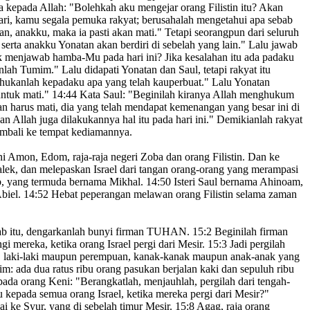
a kepada Allah: "Bolehkah aku mengejar orang Filistin itu? Akan
ari, kamu segala pemuka rakyat; berusahalah mengetahui apa sebab
an,
anakku, maka ia pasti akan mati.
" Tetapi seorangpun dari seluruh
serta anakku Yonatan akan berdiri di sebelah yang lain." Lalu jawab
ak menjawab
hamba-Mu pada hari ini? Jika kesalahan itu ada padaku
lah Tumim." Lalu didapati Yonatan dan Saul, tetapi rakyat itu
hukanlah kepadaku apa yang telah kauperbuat.
" Lalu Yonatan
untuk mati."
14:44
Kata Saul: "Beginilah kiranya Allah menghukum
n harus mati, dia yang telah mendapat kemenangan yang besar ini di
 Allah juga dilakukannya hal itu pada hari ini." Demikianlah rakyat
kembali ke tempat kediamannya.
ni Amon,
Edom,
raja-raja negeri Zoba
dan orang Filistin. Dan ke
lek,
dan melepaskan Israel dari tangan orang-orang yang merampasi
, yang termuda bernama Mikhal.
14:50
Isteri Saul bernama Ahinoam,
Abiel.
14:52
Hebat peperangan melawan orang Filistin selama zaman
ebab itu, dengarkanlah bunyi firman TUHAN.
15:2
Beginilah firman
 mereka, ketika orang Israel pergi dari Mesir.
15:3
Jadi pergilah
, laki-laki maupun perempuan, kanak-kanak maupun anak-anak yang
: ada dua ratus ribu orang pasukan berjalan kaki dan sepuluh ribu
pada orang Keni:
"Berangkatlah, menjauhlah, pergilah dari tengah-
pada semua orang Israel, ketika mereka pergi dari Mesir?"
ai ke Syur,
yang di sebelah timur Mesir.
15:8
Agag,
raja orang