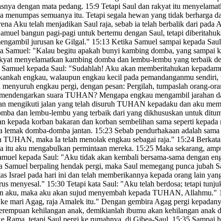
pasnya dengan mata pedang.
15:9
Tetapi Saul dan rakyat itu menyelama
eka menumpas semuanya
itu. Tetapi segala hewan yang tidak berharga 
ena Aku telah menjadikan Saul raja, sebab ia telah berbalik
dari pada 
amuel bangun pagi-pagi untuk bertemu dengan Saul, tetapi diberitahu
engambil jurusan ke Gilgal."
15:13
Ketika Samuel sampai kepada Saul,
ta Samuel: "Kalau begitu apakah bunyi kambing domba, yang sampai k
b rakyat menyelamatkan kambing domba dan lembu-lembu yang terba
h Samuel kepada Saul: "Sudahlah! Aku akan memberitahukan kepadam
kankah engkau, walaupun engkau kecil
pada pemandanganmu sendiri, 
enyuruh engkau pergi, dengan pesan: Pergilah, tumpaslah orang-oran
 mendengarkan suara TUHAN? Mengapa engkau mengambil jarahan
d
mengikuti jalan yang telah disuruh TUHAN kepadaku dan aku membawa
 domba dan lembu-lembu yang terbaik dari yang dikhususkan untuk d
n kepada korban bakaran dan korban sembelihan sama seperti kepa
da lemak domba-domba jantan.
15:23
Sebab pendurhakaan adalah sama s
 TUHAN, maka Ia telah menolak engkau sebagai raja
."
15:24
Berkata
a itu aku mengabulkan permintaan mereka.
15:25
Maka sekarang, amp
amuel kepada Saul: "Aku tidak akan kembali bersama-sama dengan eng
a Samuel berpaling hendak pergi, maka Saul memegang punca jubah
Sa
as Israel pada hari ini dan telah memberikannya kepada orang lain yan
rus menyesal."
15:30
Tetapi kata Saul: "Aku telah berdosa;
tetapi tunj
ngan aku, maka aku akan sujud menyembah kepada TUHAN, Allahmu."
e mari Agag, raja Amalek itu." Dengan gembira Agag pergi kepadanya
rempuan kehilangan anak, demikianlah ibumu akan kehilangan anak d
ke Rama,
tetapi Saul pergi ke rumahnya, di Gibea
-Saul.
15:35
Sampai h