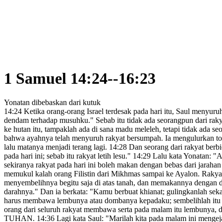
1 Samuel 14:24--16:23
Yonatan dibebaskan dari kutuk
14:24
Ketika orang-orang Israel terdesak pada hari itu, Saul menyur
dendam terhadap musuhku." Sebab itu tidak ada seorangpun dari ra
ke hutan itu, tampaklah ada di sana madu meleleh, tetapi tidak ada
bahwa ayahnya telah menyuruh rakyat bersumpah. Ia mengulurkan to
lalu matanya menjadi terang lagi.
14:28
Dan seorang dari rakyat berb
pada hari ini; sebab itu rakyat letih lesu."
14:29
Lalu kata Yonatan: "
sekiranya rakyat pada hari ini boleh makan dengan bebas dari jarahan
memukul kalah orang Filistin dari Mikhmas
sampai ke Ayalon.
Rakyat
menyembelihnya begitu saja di atas tanah, dan memakannya dengan 
darahnya.
" Dan ia berkata: "Kamu berbuat khianat; gulingkanlah sek
harus membawa lembunya atau dombanya kepadaku; sembelihlah itu
orang dari seluruh rakyat membawa serta pada malam itu lembunya,
TUHAN.
14:36
Lagi kata Saul: "Marilah kita pada malam ini mengej