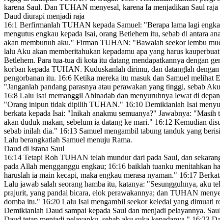
karena Saul. Dan TUHAN menyesal
,
karena Ia menjadikan Saul raja a
Daud diurapi menjadi raja
16:1
Berfirmanlah TUHAN kepada Samuel: "Berapa lama lagi engkau
mengutus engkau kepada Isai,
orang Betlehem itu, sebab di antara an
akan membunuh aku." Firman TUHAN: "Bawalah seekor lembu mud
lalu Aku akan memberitahukan
kepadamu apa yang harus kauperbuat.
Betlehem.
Para tua-tua di kota itu datang mendapatkannya dengan ge
korban kepada TUHAN. Kuduskanlah
dirimu, dan datanglah dengan
pengorbanan itu.
16:6
Ketika mereka itu masuk dan Samuel melihat E
"Janganlah pandang parasnya atau perawakan yang tinggi, sebab Aku 
16:8
Lalu Isai memanggil Abinadab
dan menyuruhnya lewat di depan 
"Orang inipun tidak dipilih TUHAN."
16:10
Demikianlah Isai menyur
berkata kepada Isai: "Inikah anakmu semuanya?
" Jawabnya: "Masih 
akan duduk makan, sebelum ia datang ke mari."
16:12
Kemudian disu
sebab inilah dia."
16:13
Samuel mengambil tabung tanduk yang berisi
Lalu berangkatlah Samuel menuju Rama.
Daud di istana Saul
16:14
Tetapi Roh TUHAN telah mundur
dari pada Saul
, dan sekaran
pada Allah mengganggu engkau;
16:16
baiklah tuanku menitahkan h
haruslah ia main kecapi, maka engkau merasa nyaman."
16:17
Berkat
Lalu jawab salah seorang hamba itu, katanya: "Sesungguhnya, aku telah
prajurit,
yang pandai bicara, elok perawakannya; dan TUHAN menye
domba itu.
"
16:20
Lalu Isai mengambil seekor keledai yang dimuati ro
Demikianlah Daud sampai kepada Saul dan menjadi pelayannya.
Saul
Daud tetap menjadi pelayanku, sebab aku suka kepadanya."
16:23
Dan