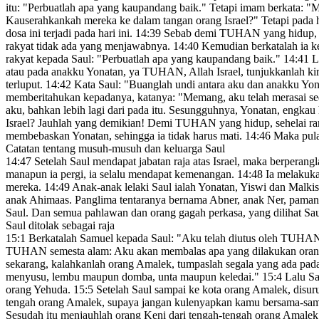
itu: "Perbuatlah apa yang kaupandang baik." Tetapi imam berkata: "
Kauserahkankah mereka ke dalam tangan orang Israel?" Tetapi pada h
dosa ini terjadi
pada hari ini.
14:39
Sebab demi TUHAN yang hidup,
rakyat tidak ada yang menjawabnya.
14:40
Kemudian berkatalah ia kep
rakyat kepada Saul: "Perbuatlah apa yang kaupandang baik."
14:41
La
atau pada anakku Yonatan, ya TUHAN, Allah Israel, tunjukkanlah kiran
terluput.
14:42
Kata Saul: "Buanglah undi
antara aku dan anakku Yon
memberitahukan kepadanya, katanya: "Memang, aku telah merasai se
aku, bahkan lebih lagi
dari pada itu. Sesungguhnya, Yonatan,
engkau 
Israel? Jauhlah yang demikian! Demi TUHAN yang hidup, sehelai
ra
membebaskan
Yonatan, sehingga ia tidak harus mati.
14:46
Maka pulan
Catatan tentang musuh-musuh dan keluarga Saul
14:47
Setelah Saul mendapat jabatan raja atas Israel, maka berpera
manapun ia pergi, ia selalu mendapat kemenangan.
14:48
Ia melakuka
mereka.
14:49
Anak-anak lelaki Saul ialah Yonatan, Yiswi dan Malkis
anak Ahimaas. Panglima tentaranya bernama Abner,
anak Ner, paman
Saul. Dan semua pahlawan dan orang gagah perkasa, yang dilihat Sa
Saul ditolak sebagai raja
15:1
Berkatalah Samuel kepada Saul: "Aku telah diutus oleh TUHA
TUHAN semesta alam: Aku akan membalas apa yang dilakukan ora
sekarang, kalahkanlah orang Amalek, tumpaslah segala
yang ada pada
menyusu
, lembu maupun domba, unta maupun keledai."
15:4
Lalu Sa
orang Yehuda.
15:5
Setelah Saul sampai ke kota orang Amalek, disu
tengah orang Amalek, supaya jangan kulenyapkan kamu bersama-sama
Sesudah itu menjauhlah orang Keni dari tengah-tengah orang Amale