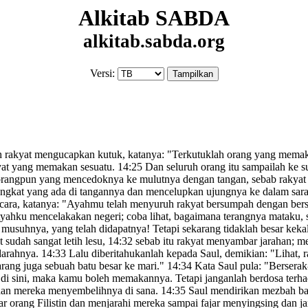
Alkitab SABDA
alkitab.sabda.org
Versi:
uh rakyat mengucapkan kutuk,
katanya: "Terkutuklah orang yang memak
kyat yang memakan sesuatu.
14:25
Dan seluruh orang itu sampailah ke s
 seorangpun yang mencedoknya ke mulutnya dengan tangan, sebab rakyat
ngkat yang ada di tangannya dan mencelupkan ujungnya ke dalam sar
icara, katanya: "Ayahmu telah menyuruh rakyat bersumpah dengan be
Ayahku mencelakakan
negeri; coba lihat, bagaimana terangnya mataku, s
 musuhnya, yang telah didapatnya! Tetapi sekarang tidaklah besar kekal
 sudah sangat letih lesu,
14:32
sebab itu rakyat menyambar jarahan;
me
darahnya.
14:33
Lalu diberitahukanlah kepada Saul, demikian: "Liha
arang juga sebuah batu besar ke mari."
14:34
Kata Saul pula: "Berserak
 di sini, maka kamu boleh memakannya. Tetapi janganlah berdosa t
 dan mereka menyembelihnya di sana.
14:35
Saul mendirikan mezbah
ba
ar orang Filistin dan menjarahi mereka sampai fajar menyingsing dan 