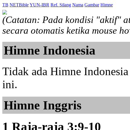
TB
NETBible
YUN-IBR
Ref. Silang
Nama
Gambar
Himne
(Catatan: Pada kondisi "aktif" 
secara otomatis ketika mouse h
Himne Indonesia
Tidak ada Himne Indonesia 
ini.
Himne Inggris
1 Raja-raja 3:9-10