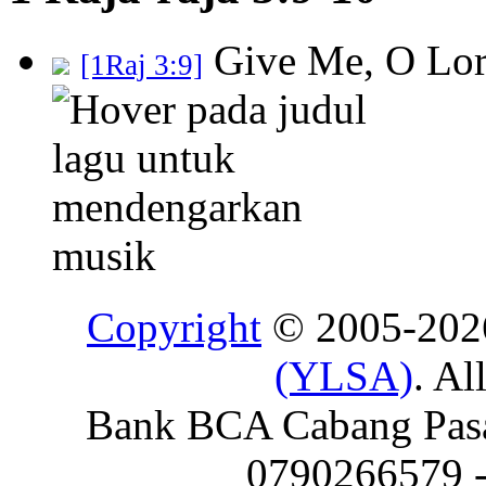
Give Me, O Lor
[1Raj 3:9]
Copyright
© 2005-20
(YLSA)
. Al
Bank BCA Cabang Pasar
0790266579 - 