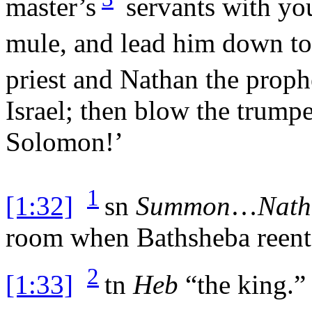
master’s
servants with y
mule, and lead him down t
priest and Nathan the proph
Israel; then blow the trump
Solomon!’
1
[1:32]
sn
Summon
…
Nath
room when Bathsheba reent
2
[1:33]
tn
Heb
“the king.”