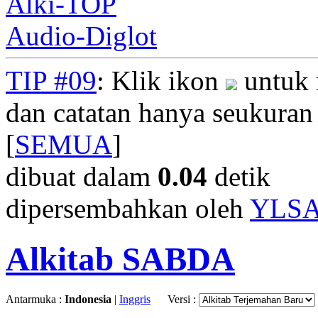
Alki-TOP
Audio-Diglot
TIP #09
: Klik ikon
untuk 
dan catatan hanya seukuran
[
SEMUA
]
dibuat dalam
0.04
detik
dipersembahkan oleh
YLS
Alkitab SABDA
Antarmuka :
Indonesia
|
Inggris
Versi :