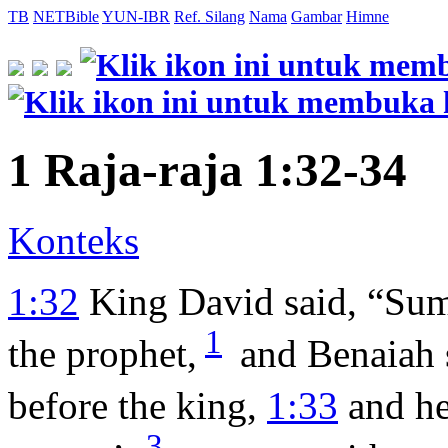
TB
NETBible
YUN-IBR
Ref. Silang
Nama
Gambar
Himne
1 Raja-raja 1:32-34
Konteks
1:32
King David said, “Sum
1
the prophet,
and Benaiah 
before the king,
1:33
and h
3