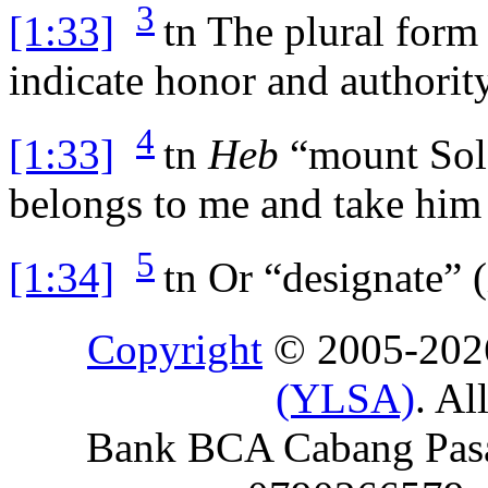
3
[1:33]
tn
The plural form 
indicate honor and authority
4
[1:33]
tn
Heb
“mount Sol
belongs to me and take him
5
[1:34]
tn
Or “designate” (i
Copyright
© 2005-20
(YLSA)
. Al
Bank BCA Cabang Pasar