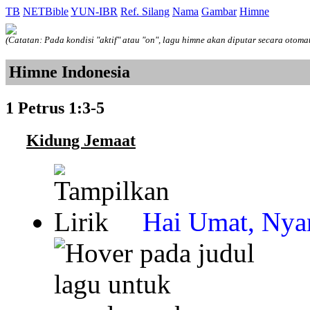
TB
NETBible
YUN-IBR
Ref. Silang
Nama
Gambar
Himne
(Catatan: Pada kondisi "aktif" atau "on", lagu himne akan diputar secara otoma
Himne Indonesia
1 Petrus 1:3-5
Kidung Jemaat
Hai Umat, Nya