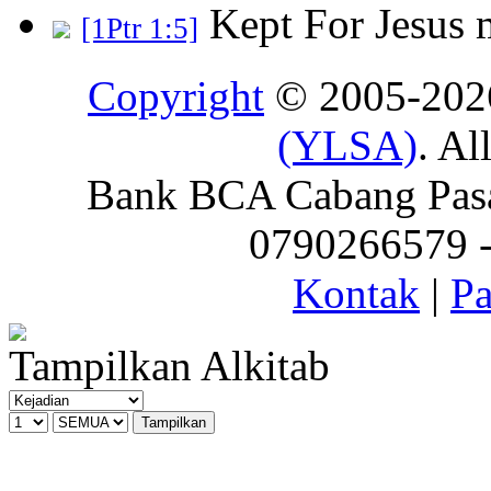
Kept For Jesus
[1Ptr 1:5]
Copyright
© 2005-20
(YLSA)
. Al
Bank BCA Cabang Pasar
0790266579 - 
Kontak
|
Pa
Tampilkan Alkitab