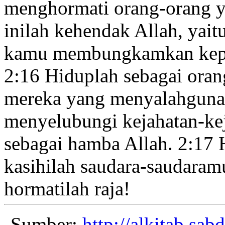
menghormati orang-orang y
inilah kehendak
Allah, yait
kamu membungkamkan kepic
2:16
Hiduplah sebagai ora
mereka yang menyalahguna
menyelubungi kejahatan-ke
sebagai hamba Allah.
2:17
H
kasihilah saudara-saudaram
hormatilah raja!
Sumber:
http://alkitab.sa