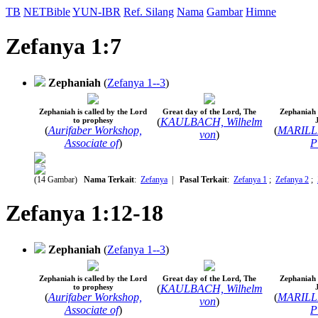
TB
NETBible
YUN-IBR
Ref. Silang
Nama
Gambar
Himne
Zefanya 1:7
Zephaniah
(
Zefanya 1--3
)
Zephaniah is called by the Lord
Great day of the Lord, The
Zephaniah 
to prophesy
(
KAULBACH, Wilhelm
(
Aurifaber Workshop,
(
MARILLI
von
)
Associate of
)
P
(14 Gambar)
Nama Terkait
:
Zefanya
|
Pasal Terkait
:
Zefanya 1
;
Zefanya 2
;
Zefanya 1:12-18
Zephaniah
(
Zefanya 1--3
)
Zephaniah is called by the Lord
Great day of the Lord, The
Zephaniah 
to prophesy
(
KAULBACH, Wilhelm
(
Aurifaber Workshop,
(
MARILLI
von
)
Associate of
)
P