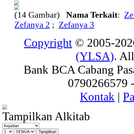
(14 Gambar)
Nama Terkait
:
Ze
Zefanya 2
;
Zefanya 3
Copyright
© 2005-20
(YLSA)
. Al
Bank BCA Cabang Pasar
0790266579 - 
Kontak
|
Pa
Tampilkan Alkitab