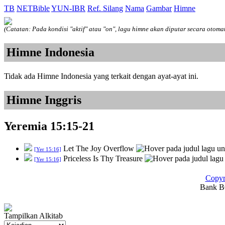
TB
NETBible
YUN-IBR
Ref. Silang
Nama
Gambar
Himne
(Catatan: Pada kondisi "aktif" atau "on", lagu himne akan diputar secara otoma
Himne Indonesia
Tidak ada Himne Indonesia yang terkait dengan ayat-ayat ini.
Himne Inggris
Yeremia 15:15-21
Let The Joy Overflow
[Yer 15:16]
Priceless Is Thy Treasure
[Yer 15:16]
Copyr
Bank BC
Tampilkan Alkitab