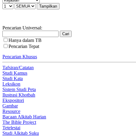
Pencarian Universal:
Hanya dalam TB
Pencarian Tepat
Pencarian Khusus
Tafsiran/Catatan
Studi Kamus
Studi Kata
Leksikon
Sistem Studi Peta
Ilustrasi Khotbah
Ekspositori
Gambar
Resource
Bacaan Alkitab Harian
The Bible Project
Tetelestai
Studi Alkitab Suku