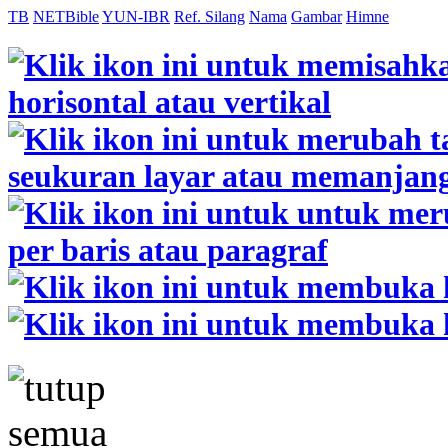
TB
NETBible
YUN-IBR
Ref. Silang
Nama
Gambar
Himne