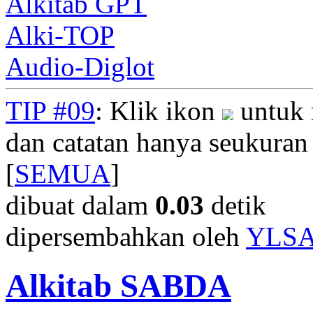
Alkitab GPT
Alki-TOP
Audio-Diglot
TIP #09
: Klik ikon
untuk 
dan catatan hanya seukuran
[
SEMUA
]
dibuat dalam
0.03
detik
dipersembahkan oleh
YLS
Alkitab SABDA