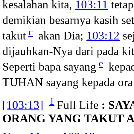
kesalahan kita,
103:11
tetap
demikian besarnya kasih se
c
takut
akan Dia;
103:12
se
dijauhkan-Nya dari pada ki
e
Seperti bapa sayang
kepad
TUHAN sayang kepada oran
1
[103:13]
Full Life
: SA
ORANG YANG TAKUT A