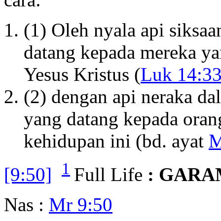
(1) Oleh nyala api siksa
datang kepada mereka y
Yesus Kristus (
Luk 14:3
(2) dengan api neraka d
yang datang kepada oran
kehidupan ini (bd. ayat
M
1
[9:50]
Full Life
: GARA
Nas :
Mr 9:50