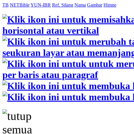
TB
NETBible
YUN-IBR
Ref. Silang
Nama
Gambar
Himne