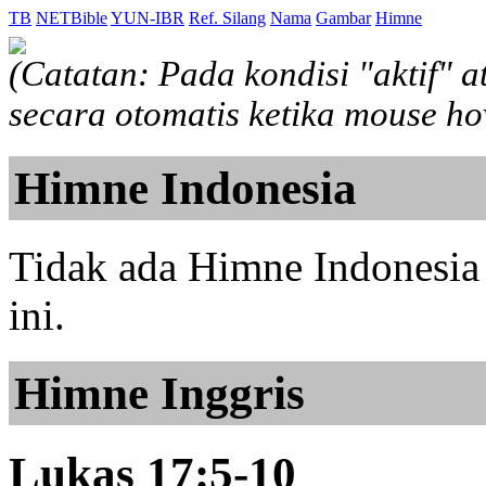
TB
NETBible
YUN-IBR
Ref. Silang
Nama
Gambar
Himne
(Catatan: Pada kondisi "aktif" 
secara otomatis ketika mouse h
Himne Indonesia
Tidak ada Himne Indonesia 
ini.
Himne Inggris
Lukas 17:5-10