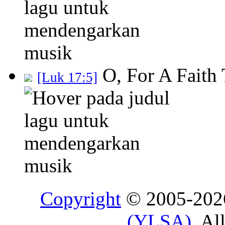
O, For A Faith
[Luk 17:5]
Copyright
© 2005-20
(YLSA)
. Al