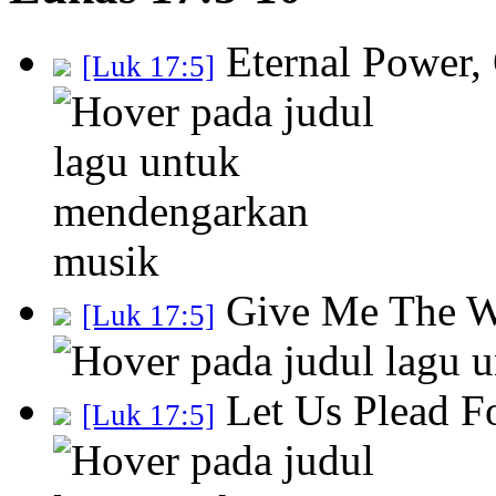
Eternal Power,
[Luk 17:5]
Give Me The W
[Luk 17:5]
Let Us Plead F
[Luk 17:5]