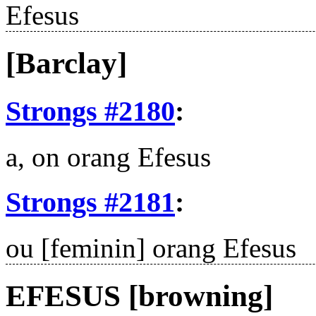
Efesus
[Barclay]
Strongs #2180
:
a, on
orang Efesus
Strongs #2181
:
ou
[feminin] orang Efesus
EFESUS [browning]