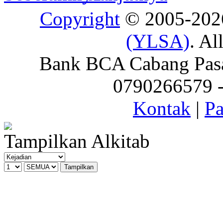
Copyright
© 2005-20
(YLSA)
. Al
Bank BCA Cabang Pasar
0790266579 - 
Kontak
|
Pa
Tampilkan Alkitab