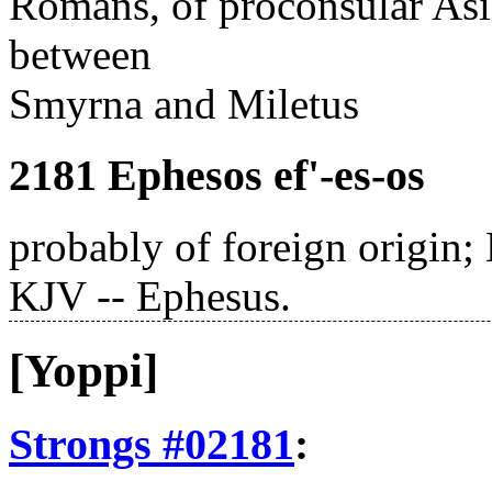
Romans, of proconsular Asia
between
Smyrna and Miletus
2181 Ephesos ef'-es-os
probably of foreign origin;
KJV -- Ephesus.
[Yoppi]
Strongs #02181
: