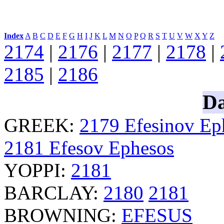
Index
:
A
B
C
D
E
F
G
H
I
J
K
L
M
N
O
P
Q
R
S
T
U
V
W
X
Y
Z
2174
|
2176
|
2177
|
2178
|
2185
|
2186
Da
GREEK:
2179
Efesinov
Ep
2181
Efesov
Ephesos
YOPPI:
2181
BARCLAY:
2180
2181
BROWNING:
EFESUS