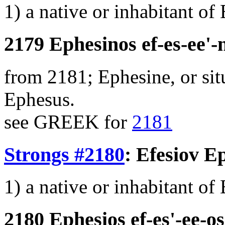
1) a native or inhabitant of
2179 Ephesinos ef-es-ee'-
from 2181; Ephesine, or sit
Ephesus.
see GREEK for
2181
Strongs #2180
:
Efesiov
Ep
1) a native or inhabitant of
2180 Ephesios ef-es'-ee-os