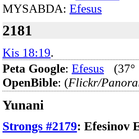
MYSABDA:
Efesus
2181
Kis 18:19
.
Peta Google
:
Efesus
(37° 
OpenBible
: (
Flickr/Panor
Yunani
Strongs #2179
:
Efesinov
E