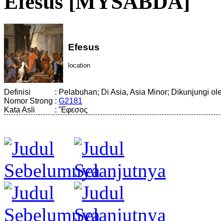
Efesus [MYSABDA]
Efesus
location
Definisi
:
Pelabuhan; Di Asia, Asia Minor; Dikunjungi o
Nomor Strong
:
G2181
Kata Asli
:
Ἔφεσος