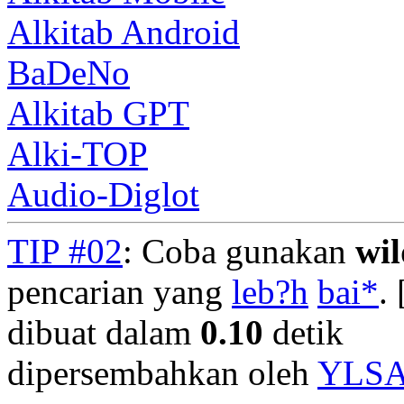
Alkitab Android
BaDeNo
Alkitab GPT
Alki-TOP
Audio-Diglot
TIP #02
: Coba gunakan
wi
pencarian yang
leb?h
bai*
. 
dibuat dalam
0.10
detik
dipersembahkan oleh
YLS