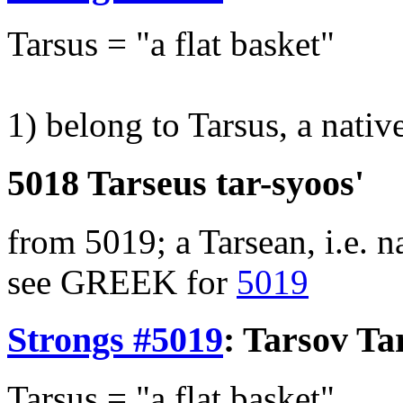
Tarsus = "a flat basket"
1) belong to Tarsus, a nativ
5018 Tarseus tar-syoos'
from 5019; a Tarsean, i.e. n
see GREEK for
5019
Strongs #5019
:
Tarsov
Tar
Tarsus = "a flat basket"