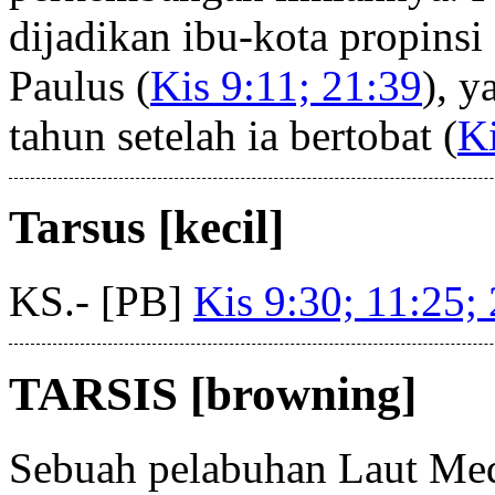
dijadikan ibu-kota propinsi
Paulus (
Kis 9:11; 21:39
), y
tahun setelah ia bertobat (
Ki
Tarsus [kecil]
KS.- [PB]
Kis 9:30; 11:25;
TARSIS [browning]
Sebuah pelabuhan Laut Med