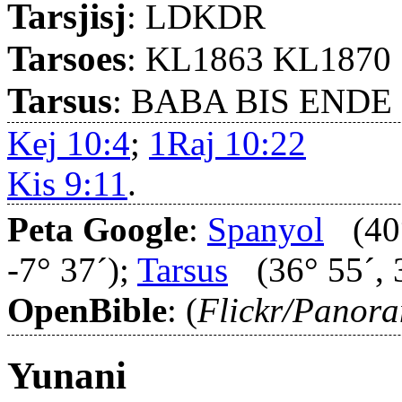
Tarsjisj
: LDKDR
Tarsoes
: KL1863 KL1870
Tarsus
: BABA BIS END
Kej 10:4
;
1Raj 10:22
Kis 9:11
.
Peta Google
:
Spanyol
(40°
-7° 37´);
Tarsus
(36° 55´, 
OpenBible
: (
Flickr/Panor
Yunani