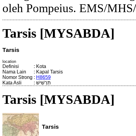
oleh Pompeius. EMS/MH
Tarsis [MYSABDA]
Tarsis
location
Definisi
:
Kota
Nama Lain
:
Kapal Tarsis
Nomor Strong
:
H8659
Kata Asli
:
תַּרְשִׁישׁ
Tarsis [MYSABDA]
Tarsis