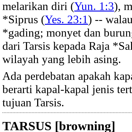
melarikan diri (
Yun. 1:3
), 
*Siprus (
Yes. 23:1
) -- wal
*gading; monyet dan burun
dari Tarsis kepada Raja *Sa
wilayah yang lebih asing.
Ada perdebatan apakah kapa
berarti kapal-kapal jenis te
tujuan Tarsis.
TARSUS [browning]