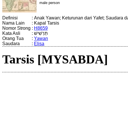
male
person
Definisi
:
Anak Yawan; Keturunan dari Yafet; Saudara da
Nama Lain
:
Kapal Tarsis
Nomor Strong
:
H8659
Kata Asli
:
תַּרְשִׁישׁ
Orang Tua
:
Yawan
Saudara
:
Elisa
Tarsis [MYSABDA]