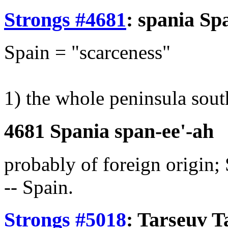
Strongs #4681
:
spania
Spa
Spain = "scarceness"
1) the whole peninsula sout
4681 Spania span-ee'-ah
probably of foreign origin;
-- Spain.
Strongs #5018
:
Tarseuv
Ta