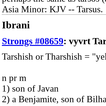
Asia Minor: KJV -- Tarsus.
Ibrani
Strongs #08659
:
vyvrt
Tar
Tarshish or Tharshish = "ye
n pr m
1) son of Javan
2) a Benjamite, son of Bilh