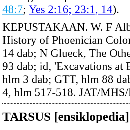
48:7
;
Yes 2:16; 23:1, 14
).
KEPUSTAKAAN. W. F Albrig
History of Phoenician Col
14 dab; N Glueck, The Othe
93 dab; id, 'Excavations a
hlm 3 dab; GTT, hlm 88 dab
4, hlm 517-518. JAT/MH
TARSUS [ensiklopedia]