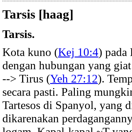
Tarsis [haag]
Tarsis.
Kota kuno (
Kej 10:4
) pada
dengan hubungan yang giat
--> Tirus (
Yeh 27:12
). Temp
secara pasti. Paling mungk
Tartesos di Spanyol, yang d
dikarenakan perdaganganny
logam. Kapal-kapal ~T yang 