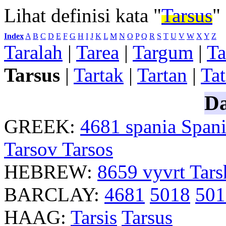
Lihat definisi kata "
Tarsus
"
Index
:
A
B
C
D
E
F
G
H
I
J
K
L
M
N
O
P
Q
R
S
T
U
V
W
X
Y
Z
Taralah
|
Tarea
|
Targum
|
Ta
Tarsus
|
Tartak
|
Tartan
|
Tat
Da
GREEK:
4681
spania
Span
Tarsov
Tarsos
HEBREW:
8659
vyvrt
Tars
BARCLAY:
4681
5018
501
HAAG:
Tarsis
Tarsus