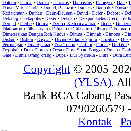
Dalpon
•
Damai
•
Damar
•
Damaris
•
Damascus
•
Damsyik
•
Dan
•
D
Danau Van
•
Daniel
•
Daniel, Beltazar
•
Danites
•
Dannah
•
Dansa
•
Kedatangan
•
Dathan
•
Daun-Daunan
•
David
•
Debir
•
Debora
•
De
Dekalog
•
Dekapolis
•
Deker
•
Delaiah
•
Delapan Belas Doa (--Tefill
Dengki
•
Derbe
•
Derma
•
Derma, Kedermawanan
•
Deuel
•
Deuter
Diatesaron
•
Dibenarkan
•
Diblaim
•
Diblataim
•
Dibon
•
Dibongad
Dimeteraikan Dengan Roh Kudus
•
Dimna
•
Dimnah
•
Dimona
•
Di
Dishan
•
Dishon
•
Disyon
•
Divino Afflante Spiritu
•
Dizahab
•
Doa
Perorangan
•
Doa Syafaat
•
Doa Tuhan
•
Dobrat
•
Dodai
•
Dodaim
•
Dophkah
•
Dor
•
Dorcas
•
Dosa
•
Dosa Suatu Bangsa
•
Dotan
•
Dot
Gate
•
Dunia Orang-orang
•
Dupa
•
Dur Syarukin
•
Dura
•
Dura Eur
Copyright
© 2005-20
(YLSA)
. Al
Bank BCA Cabang Pasar
0790266579 - 
Kontak
|
Pa