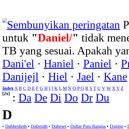
P
untuk
"
Daniel/
"
tidak men
TB yang sesuai. Apakah y
Dani'el
·
Haniel
·
Paniel
·
P
Danijejl
·
Hiel
·
Jael
·
Kane
Index
:
A
B
C
D
E
F
G
H
I
J
K
L
M
N
O
P
Q
R
S
T
U
V
W
X
Y
Z
[2x]
:
Da
De
Di
Do
Dr
Du
D
•
Dabbesheth
•
Daberath
•
Dabeset
•
Daftar Para Bangsa
•
Daging
•