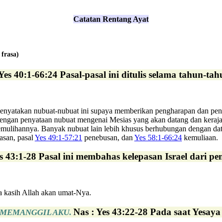
Catatan Rentang Ayat
 frasa)
 Yes 40:1-66:24 Pasal-pasal ini ditulis selama tahun
ah menyatakan nubuat-nubuat ini supaya memberikan pengharapan dan p
h dengan penyataan nubuat mengenai Mesias yang akan datang dan keraj
mulihannya. Banyak nubuat lain lebih khusus berhubungan dengan dat
san, pasal
Yes 49:1-57:21
penebusan, dan
Yes 58:1-66:24
kemuliaan.
es 43:1-28 Pasal ini membahas kelepasan Israel dari 
a kasih Allah akan umat-Nya.
Nas : Yes 43:22-28 Pada saat Yesay
 MEMANGGIL AKU.