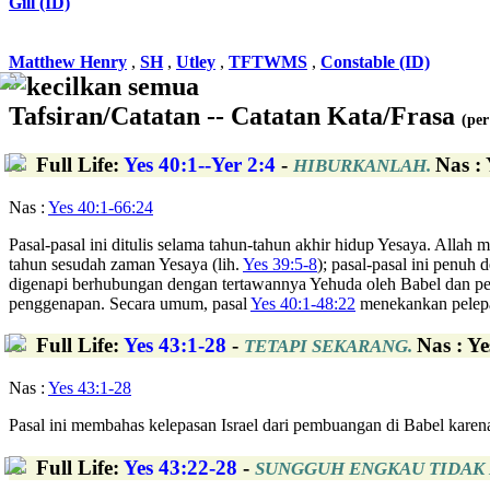
Gill (ID)
Matthew Henry
,
SH
,
Utley
,
TFTWMS
,
Constable (ID)
kecilkan semua
Tafsiran/Catatan -- Catatan Kata/Frasa
(per
Full Life
:
Yes 40:1--Yer 2:4
-
Nas :
HIBURKANLAH.
Nas :
Yes 40:1-66:24
Pasal-pasal ini ditulis selama tahun-tahun akhir hidup Yesaya. All
tahun sesudah zaman Yesaya (lih.
Yes 39:5-8
); pasal-pasal ini penu
digenapi berhubungan dengan tertawannya Yehuda oleh Babel dan pe
penggenapan. Secara umum, pasal
Yes 40:1-48:22
menekankan pelepa
Full Life
:
Yes 43:1-28
-
Nas : Y
TETAPI SEKARANG.
Nas :
Yes 43:1-28
Pasal ini membahas kelepasan Israel dari pembuangan di Babel karen
Full Life
:
Yes 43:22-28
-
SUNGGUH ENGKAU TIDAK