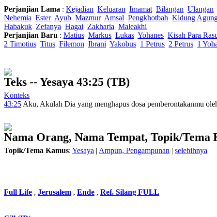
Perjanjian Lama
:
Kejadian
Keluaran
Imamat
Bilangan
Ulangan
Nehemia
Ester
Ayub
Mazmur
Amsal
Pengkhotbah
Kidung Agun
Habakuk
Zefanya
Hagai
Zakharia
Maleakhi
Perjanjian Baru
:
Matius
Markus
Lukas
Yohanes
Kisah Para Ras
2 Timotius
Titus
Filemon
Ibrani
Yakobus
1 Petrus
2 Petrus
1 Yoh
Teks -- Yesaya 43:25 (TB)
Konteks
43:25
Aku
, Akulah
Dia
yang menghapus
dosa pemberontakanmu
ole
Nama Orang, Nama Tempat, Topik/Tema
Topik/Tema Kamus
:
Yesaya
|
Ampun, Pengampunan
|
selebihnya
Full Life
,
Jerusalem
,
Ende
,
Ref. Silang FULL