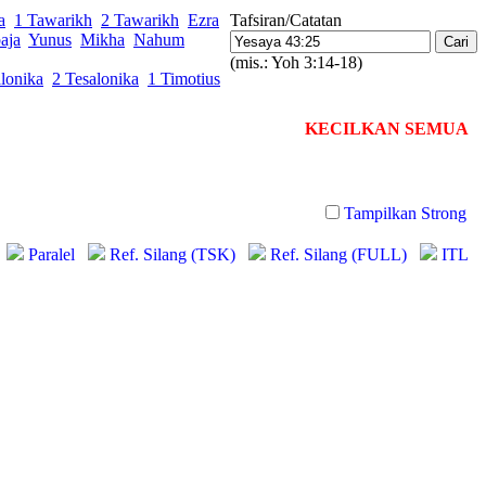
a
1 Tawarikh
2 Tawarikh
Ezra
Tafsiran/Catatan
aja
Yunus
Mikha
Nahum
(mis.: Yoh 3:14-18)
lonika
2 Tesalonika
1 Timotius
KECILKAN SEMUA
Tampilkan Strong
Paralel
Ref. Silang (TSK)
Ref. Silang (FULL)
ITL