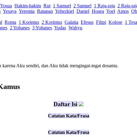
Yosua
Hakim-hakim
Rut
1 Samuel
2 Samuel
1 Raja-raja
2 Raja-raj
g
Yesaya
Yeremia
Ratapan
Yehezkiel
Daniel
Hosea
Yoel
Amos
Ob
ul
Roma
1 Korintus
2 Korintus
Galatia
Efesus
Filipi
Kolose
1 Tesa
anes
2 Yohanes
3 Yohanes
Yudas
Wahyu
h karena
Aku sendiri, dan Aku tidak
mengingat-ingat
dosamu
.
 Kamus
Daftar Isi
Catatan Kata/Frasa
Catatan Kata/Frasa