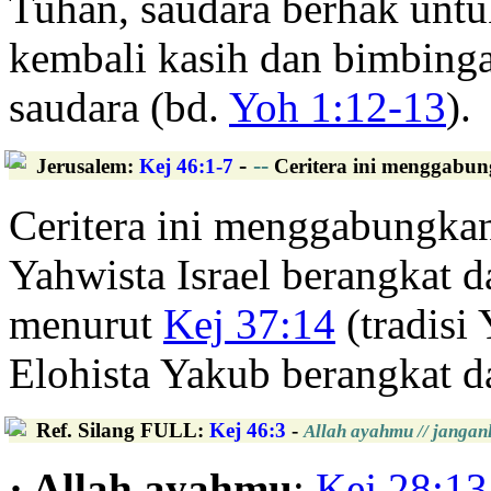
Tuhan, saudara berhak un
kembali kasih dan bimbing
saudara (bd.
Yoh 1:12-13
).
-
--
Jerusalem
:
Kej 46:1-7
Ceritera ini menggabung
Ceritera ini menggabungkan 
Yahwista Israel berangkat 
menurut
Kej 37:14
(tradisi 
Elohista Yakub berangkat d
Ref. Silang FULL
:
Kej 46:3
-
Allah ayahmu // janganl
· Allah ayahmu
:
Kej 28:13