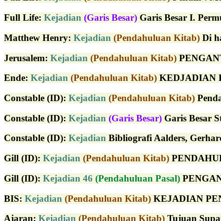
Full Life
:
Kejadian
(Garis Besar)
Garis Besar I. Perm
Matthew Henry
:
Kejadian
(Pendahuluan Kitab)
Di ha
Jerusalem
:
Kejadian
(Pendahuluan Kitab)
PENGANTA
Ende
:
Kejadian
(Pendahuluan Kitab)
KEDJADIAN KAT
Constable (ID)
:
Kejadian
(Pendahuluan Kitab)
Pendah
Constable (ID)
:
Kejadian
(Garis Besar)
Garis Besar St
Constable (ID)
:
Kejadian
Bibliografi Aalders, Gerhard
Gill (ID)
:
Kejadian
(Pendahuluan Kitab)
PENDAHULUAN
Gill (ID)
:
Kejadian 46
(Pendahuluan Pasal)
PENGANTA
BIS:
Kejadian
(Pendahuluan Kitab)
KEJADIAN PENGAN
Ajaran:
Kejadian
(Pendahuluan Kitab)
Tujuan Supay