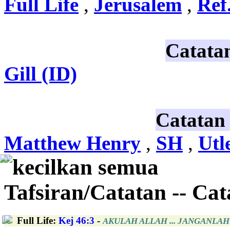
Full Life
,
Jerusalem
,
Ref
Catata
Gill (ID)
Catatan
Matthew Henry
,
SH
,
Utl
kecilkan semua
Tafsiran/Catatan -- Ca
Full Life
:
Kej 46:3
-
AKULAH ALLAH ... JANGANLAH