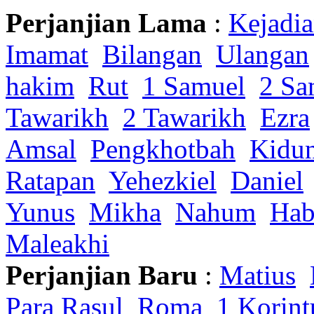
Perjanjian Lama
:
Kejadi
Imamat
Bilangan
Ulangan
hakim
Rut
1 Samuel
2 Sa
Tawarikh
2 Tawarikh
Ezra
Amsal
Pengkhotbah
Kidu
Ratapan
Yehezkiel
Daniel
Yunus
Mikha
Nahum
Hab
Maleakhi
Perjanjian Baru
:
Matius
Para Rasul
Roma
1 Korint