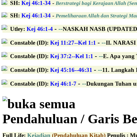
SH
:
Kej 46:1-34
-
Berstrategi bagi Kerajaan Allah (Sen
SH
:
Kej 46:1-34
-
Pemeliharaan Allah dan Strategi Man
-
--
Utley
:
Kej 46:1-4
NASKAH NASB (UPDATED): K
-
--
Constable (ID)
:
Kej 11:27--Kel 1:1
II. NARASI 
-
--
Constable (ID)
:
Kej 37:2--Kel 1:1
E. Apa yang 
-
--
Constable (ID)
:
Kej 45:16--46:31
11. Langkah I
-
--
Constable (ID)
:
Kej 46:1-7
Dukungan Tuhan unt
buka semua
Pendahuluan / Garis Be
Full Life
:
Kejadian
(Pendahuluan Kitab)
Penulis : M