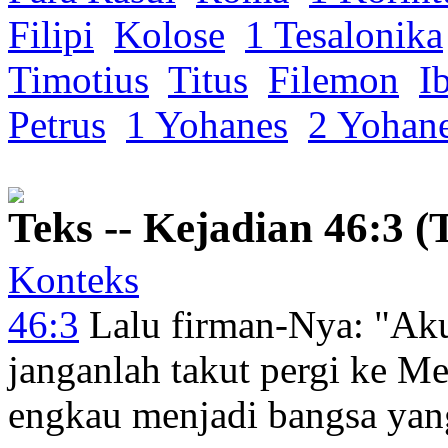
Filipi
Kolose
1 Tesalonika
Timotius
Titus
Filemon
I
Petrus
1 Yohanes
2 Yohan
Teks -- Kejadian 46:3 (
Konteks
46:3
Lalu firman-Nya
: "Ak
janganlah
takut
pergi
ke Me
engkau menjadi bangsa
yan