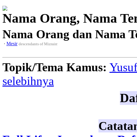
Nama Orang, Nama Te
Nama Orang dan Nama T
·
Mesir
descendants of Mizraim
Topik/Tema Kamus:
Yusu
selebihnya
Daf
Catata