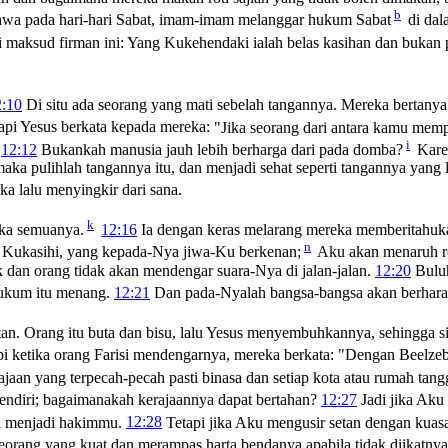
b
ahwa pada hari-hari Sabat, imam-imam melanggar hukum Sabat
di dal
maksud firman ini: Yang Kukehendaki ialah belas kasihan dan bukan
"
2:10
Di situ ada seorang yang mati sebelah tangannya. Mereka bertan
api Yesus berkata kepada mereka:
"Jika seorang dari antara kamu mem
i
12:12
Bukankah manusia jauh lebih berharga dari pada domba?
Karen
ka pulihlah tangannya itu, dan menjadi sehat seperti tangannya yang 
a lalu menyingkir dari sana.
k
ka semuanya.
12:16
Ia dengan keras melarang mereka memberitahuka
n
 Kukasihi, yang kepada-Nya jiwa-Ku berkenan;
Aku akan menaruh r
ak dan orang tidak akan mendengar suara-Nya di jalan-jalan.
12:20
Buluh
hukum itu menang.
12:21
Dan pada-Nyalah bangsa-bangsa akan berhara
 Orang itu buta dan bisu, lalu Yesus menyembuhkannya, sehingga si b
i ketika orang Farisi mendengarnya, mereka berkata: "Dengan Beelzeb
ajaan yang terpecah-pecah pasti binasa dan setiap kota atau rumah tang
sendiri; bagaimanakah kerajaannya dapat bertahan?
12:27
Jadi jika Aku
n menjadi hakimmu.
12:28
Tetapi jika Aku mengusir setan dengan kua
rang yang kuat dan merampas harta bendanya apabila tidak diikatnya 