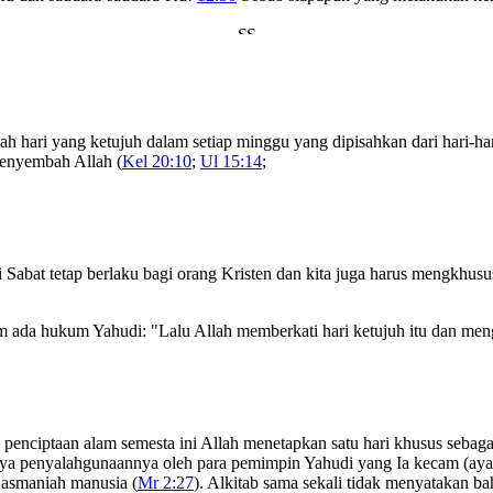
h hari yang ketujuh dalam setiap minggu yang dipisahkan dari hari-hari
 menyembah Allah (
Kel 20:10
;
Ul 15:14
;
 Sabat tetap berlaku bagi orang Kristen dan kita juga harus mengkhusus
um ada hukum Yahudi: "Lalu Allah memberkati hari ketujuh itu dan m
penciptaan alam semesta ini Allah menetapkan satu hari khusus sebag
hanya penyalahgunaannya oleh para pemimpin Yahudi yang Ia kecam (ay
 jasmaniah manusia (
Mr 2:27
). Alkitab sama sekali tidak menyatakan bah