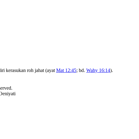
ri kerasukan roh jahat (ayat
Mat 12:45
; bd.
Wahy 16:14
).
served.
Oeniyati