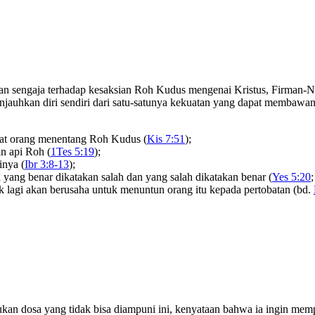
an sengaja terhadap kesaksian Roh Kudus mengenai Kristus, Firman-
njauhkan diri sendiri dari satu-satunya kekuatan yang dapat memba
uat orang menentang Roh Kudus (
Kis 7:51
);
 api Roh (
1Tes 5:19
);
nya (
Ibr 3:8-13
);
 yang benar dikatakan salah dan yang salah dikatakan benar (
Yes 5:20
ak lagi akan berusaha untuk menuntun orang itu kepada pertobatan (bd.
an dosa yang tidak bisa diampuni ini, kenyataan bahwa ia ingin mem