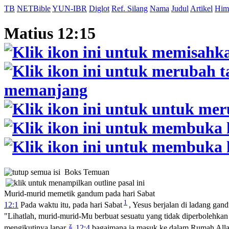
TB
NETBible
YUN-IBR
Diglot
Ref. Silang
Nama
Judul
Artikel
Him
Matius 12:15
Boks Temuan
Murid-murid memetik gandum pada hari Sabat
1
12:1
Pada waktu itu, pada hari Sabat
, Yesus berjalan di ladang ga
"Lihatlah, murid-murid-Mu berbuat sesuatu yang tidak diperbolehkan 
z
mengikutinya lapar,
12:4
bagaimana ia masuk ke dalam Rumah Allah