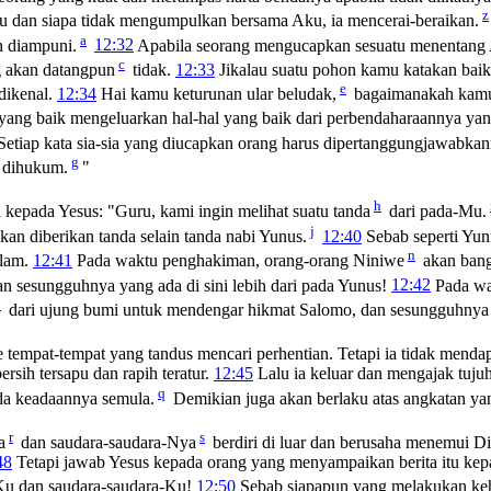
z
u dan siapa tidak mengumpulkan bersama Aku, ia mencerai-beraikan.
a
n diampuni.
12:32
Apabila seorang mengucapkan sesuatu menentang A
c
g akan datangpun
tidak.
12:33
Jikalau suatu pohon kamu katakan baik
e
dikenal.
12:34
Hai kamu keturunan ular beludak,
bagaimanakah kamu 
yang baik mengeluarkan hal-hal yang baik dari perbendaharaannya yang
Setiap kata sia-sia yang diucapkan orang harus dipertanggungjawabka
g
 dihukum.
"
h
i kepada Yesus: "Guru, kami ingin melihat suatu tanda
dari pada-Mu.
j
akan diberikan tanda selain tanda nabi Yunus.
12:40
Sebab seperti Yun
n
alam.
12:41
Pada waktu penghakiman, orang-orang Niniwe
akan bang
n sesungguhnya yang ada di sini lebih dari pada Yunus!
12:42
Pada wa
p
dari ujung bumi untuk mendengar hikmat Salomo, dan sesungguhnya ya
tempat-tempat yang tandus mencari perhentian. Tetapi ia tidak menda
rsih tersapu dan rapih teratur.
12:45
Lalu ia keluar dan mengajak tuju
q
ada keadaannya semula.
Demikian juga akan berlaku atas angkatan yang
r
s
a
dan saudara-saudara-Nya
berdiri di luar dan berusaha menemui D
48
Tetapi jawab Yesus kepada orang yang menyampaikan berita itu ke
-Ku dan saudara-saudara-Ku!
12:50
Sebab siapapun yang melakukan ke