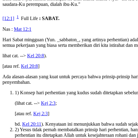
saudara-Ku perempuan, dialah ibu-Ku."
1
[12:1]
Full Life
: SABAT.
Nas :
Mat 12:1
Hari Sabat mingguan (Yun. _sabbaton_, yang artinya perhentian) adala
semua pekerjaan yang biasa serta memberikan diri kita istirahat dan
lihat cat. -->
Kel 20:8
).
[atau ref.
Kel 20:8
]
Ada alasan-alasan yang kuat untuk percaya bahwa prinsip-prinsip hari
penyembahan.
1) Konsep hari perhentian yang kudus sudah ditetapkan sebel
(lihat cat. -->
Kej 2:3
;
[atau ref.
Kej 2:3
]
bd.
Kel 20:11
). Kenyataan ini menunjukkan bahwa sudah sejak 
2) Yesus tidak pernah membatalkan prinsip hari perhentian, 
perhentian itu ditetapkan Allah untuk kesejahteraan rohani dan