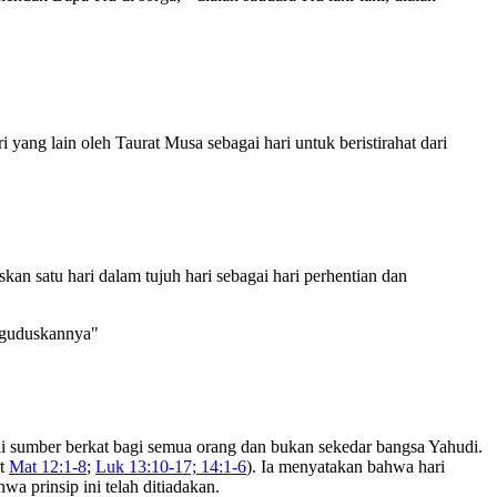
 yang lain oleh Taurat Musa sebagai hari untuk beristirahat dari
kan satu hari dalam tujuh hari sebagai hari perhentian dan
enguduskannya"
ai sumber berkat bagi semua orang dan bukan sekedar bangsa Yahudi.
at
Mat 12:1-8
;
Luk 13:10-17; 14:1-6
). Ia menyatakan bahwa hari
wa prinsip ini telah ditiadakan.