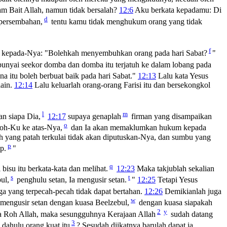
am Bait Allah, namun tidak bersalah?
12:6
Aku berkata kepadamu: Di
d
 persembahan,
tentu kamu tidak menghukum orang yang tidak
f
ya kepada-Nya: "Bolehkah menyembuhkan orang pada hari Sabat?
"
punyai seekor domba dan domba itu terjatuh ke dalam lobang pada
a itu boleh berbuat baik pada hari Sabat."
12:13
Lalu kata Yesus
lain.
12:14
Lalu keluarlah orang-orang Farisi itu dan bersekongkol
l
m
n siapa Dia,
12:17
supaya genaplah
firman yang disampaikan
o
oh-Ku ke atas-Nya,
dan Ia akan memaklumkan hukum kepada
 yang patah terkulai tidak akan diputuskan-Nya, dan sumbu yang
p
p.
"
q
isu itu berkata-kata dan melihat.
12:23
Maka takjublah sekalian
s
t
ul,
penghulu setan, Ia mengusir setan.
"
12:25
Tetapi Yesus
ga yang terpecah-pecah tidak dapat bertahan.
12:26
Demikianlah juga
w
 mengusir setan dengan kuasa Beelzebul,
dengan kuasa siapakah
2
y
sa Roh Allah, maka sesungguhnya Kerajaan Allah
sudah datang
3
dahulu orang kuat itu
? Sesudah diikatnya barulah dapat ia