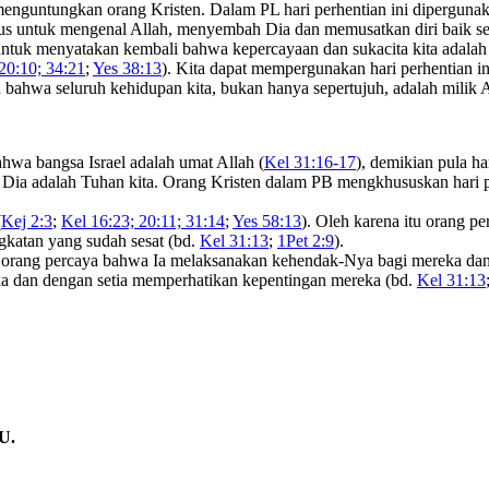
 menguntungkan orang Kristen. Dalam PL hari perhentian ini dipergunaka
us untuk mengenal Allah, menyembah Dia dan memusatkan diri baik s
untuk menyatakan kembali bahwa kepercayaan dan sukacita kita adalah
20:10; 34:21
;
Yes 38:13
). Kita dapat mempergunakan hari perhentian 
n bahwa seluruh kehidupan kita, bukan hanya sepertujuh, adalah milik 
hwa bangsa Israel adalah umat Allah (
Kel 31:16-17
), demikian pula h
a Dia adalah Tuhan kita. Orang Kristen dalam PB mengkhususkan hari
(
Kej 2:3
;
Kel 16:23; 20:11; 31:14
;
Yes 58:13
). Oleh karena itu orang 
gkatan yang sudah sesat (bd.
Kel 31:13
;
1Pet 2:9
).
pada orang percaya bahwa Ia melaksanakan kehendak-Nya bagi mereka d
eka dan dengan setia memperhatikan kepentingan mereka (bd.
Kel 31:13
U.