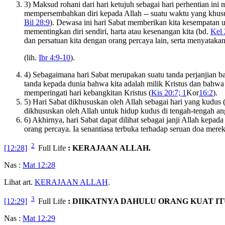
3) Maksud rohani dari hari ketujuh sebagai hari perhentian ini
mempersembahkan diri kepada Allah -- suatu waktu yang khus
Bil 28:9
). Dewasa ini hari Sabat memberikan kita kesempatan 
mementingkan diri sendiri, harta atau kesenangan kita (bd.
Kel 
dan persatuan kita dengan orang percaya lain, serta menyataka
(lih.
Ibr 4:9-10
).
4) Sebagaimana hari Sabat merupakan suatu tanda perjanjian ba
tanda kepada dunia bahwa kita adalah milik Kristus dan bahw
memperingati hari kebangkitan Kristus (
Kis 20:7; 1
Kor
16:2
).
5) Hari Sabat dikhususkan oleh Allah sebagai hari yang kudus 
dikhususkan oleh Allah untuk hidup kudus di tengah-tengah an
6) Akhirnya, hari Sabat dapat dilihat sebagai janji Allah ke
orang percaya. Ia senantiasa terbuka terhadap seruan doa mer
2
[12:28]
Full Life
: KERAJAAN ALLAH.
Nas :
Mat 12:28
Lihat art.
KERAJAAN ALLAH
.
3
[12:29]
Full Life
: DIIKATNYA DAHULU ORANG KUAT IT
Nas :
Mat 12:29