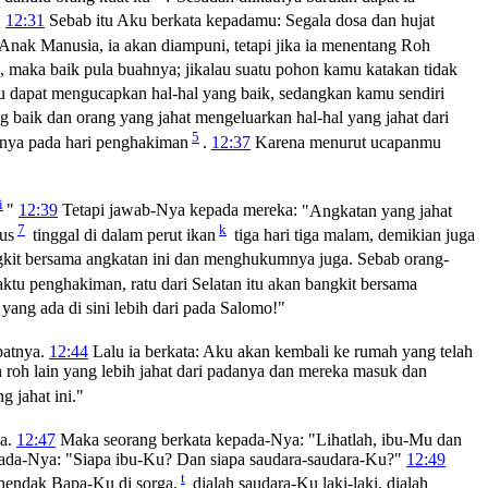
12:31
Sebab itu Aku berkata kepadamu: Segala dosa dan hujat
nak Manusia, ia akan diampuni, tetapi jika ia menentang Roh
, maka baik pula buahnya; jikalau suatu pohon kamu katakan tidak
dapat mengucapkan hal-hal yang baik, sedangkan kamu sendiri
 baik dan orang yang jahat mengeluarkan hal-hal yang jahat dari
5
nnya pada hari penghakiman
.
12:37
Karena menurut ucapanmu
i
"
12:39
Tetapi jawab-Nya kepada mereka:
"Angkatan yang jahat
7
k
us
tinggal di dalam perut ikan
tiga hari tiga malam, demikian juga
kit bersama angkatan ini dan menghukumnya juga. Sebab orang-
ktu penghakiman, ratu dari Selatan itu akan bangkit bersama
ng ada di sini lebih dari pada Salomo!"
patnya.
12:44
Lalu ia berkata: Aku akan kembali ke rumah yang telah
h roh lain yang lebih jahat dari padanya dan mereka masuk dan
 jahat ini."
ia.
12:47
Maka seorang berkata kepada-Nya: "Lihatlah, ibu-Mu dan
pada-Nya:
"Siapa ibu-Ku? Dan siapa saudara-saudara-Ku?"
12:49
t
hendak Bapa-Ku di sorga,
dialah saudara-Ku laki-laki, dialah