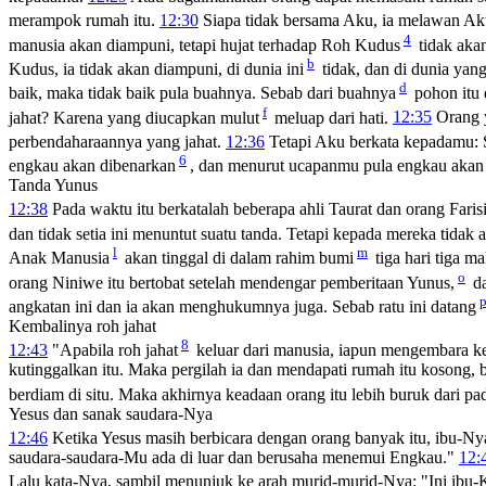
merampok rumah itu.
12:30
Siapa tidak bersama Aku, ia melawan Ak
4
manusia akan diampuni, tetapi hujat terhadap Roh Kudus
tidak aka
b
Kudus, ia tidak akan diampuni, di dunia ini
tidak, dan di dunia yan
d
baik, maka tidak baik pula buahnya. Sebab dari buahnya
pohon itu 
f
jahat? Karena yang diucapkan mulut
meluap dari hati.
12:35
Orang 
perbendaharaannya yang jahat.
12:36
Tetapi Aku berkata kepadamu: 
6
engkau akan dibenarkan
, dan menurut ucapanmu pula engkau akan
Tanda Yunus
12:38
Pada waktu itu berkatalah beberapa ahli Taurat dan orang Faris
dan tidak setia ini menuntut suatu tanda. Tetapi kepada mereka tidak 
l
m
Anak Manusia
akan tinggal di dalam rahim bumi
tiga hari tiga m
o
orang Niniwe itu bertobat setelah mendengar pemberitaan Yunus,
da
angkatan ini dan ia akan menghukumnya juga. Sebab ratu ini datang
Kembalinya roh jahat
8
12:43
"Apabila roh jahat
keluar dari manusia, iapun mengembara ke 
kutinggalkan itu. Maka pergilah ia dan mendapati rumah itu kosong, be
berdiam di situ. Maka akhirnya keadaan orang itu lebih buruk dari p
Yesus dan sanak saudara-Nya
12:46
Ketika Yesus masih berbicara dengan orang banyak itu, ibu-Ny
saudara-saudara-Mu ada di luar dan berusaha menemui Engkau."
12:
Lalu kata-Nya, sambil menunjuk ke arah murid-murid-Nya:
"Ini ibu