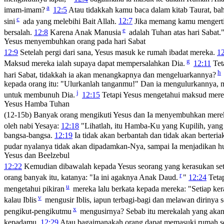
a
imam-imam?
12:5
Atau tidakkah kamu baca dalam kitab Taurat, b
c
sini
ada yang melebihi Bait Allah.
12:7
Jika memang kamu mengerti 
e
bersalah.
12:8
Karena Anak Manusia
adalah Tuhan atas hari Sabat.
Yesus menyembuhkan orang pada hari Sabat
12:9
Setelah pergi dari sana, Yesus masuk ke rumah ibadat mereka.
1
g
Maksud mereka ialah supaya dapat mempersalahkan Dia.
12:11
Tet
h
hari Sabat, tidakkah ia akan menangkapnya dan mengeluarkannya?
kepada orang itu:
"Ulurkanlah tanganmu!"
Dan ia mengulurkannya, ma
j
untuk membunuh Dia.
12:15
Tetapi Yesus mengetahui maksud merek
Yesus Hamba Tuhan
(12-15b) Banyak orang mengikuti Yesus dan Ia menyembuhkan mere
oleh nabi Yesaya:
12:18
"Lihatlah, itu Hamba-Ku yang Kupilih, yang
bangsa-bangsa.
12:19
Ia tidak akan berbantah dan tidak akan berteri
pudar nyalanya tidak akan dipadamkan-Nya, sampai Ia menjadikan 
Yesus dan Beelzebul
12:22
Kemudian dibawalah kepada Yesus seorang yang kerasukan setan.
r
orang banyak itu, katanya: "Ia ini agaknya Anak Daud.
"
12:24
Tetap
u
mengetahui pikiran
mereka lalu berkata kepada mereka:
"Setiap ker
v
kalau Iblis
mengusir Iblis, iapun terbagi-bagi dan melawan dirinya 
x
pengikut-pengikutmu
mengusirnya? Sebab itu merekalah yang aka
kepadamu.
12:29
Atau bagaimanakah orang dapat memasuki rumah seo