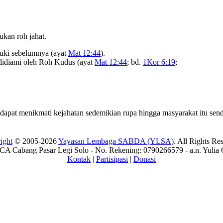
ukan roh jahat.
suki sebelumnya (ayat
Mat 12:44
).
h didiami oleh Roh Kudus (ayat
Mat 12:44
; bd.
1Kor 6:19
;
apat menikmati kejahatan sedemikian rupa hingga masyarakat itu sendi
ight
© 2005-2026
Yayasan Lembaga SABDA (YLSA)
. All Rights Re
A Cabang Pasar Legi Solo - No. Rekening: 0790266579 - a.n. Yulia 
Kontak
|
Partisipasi
|
Donasi