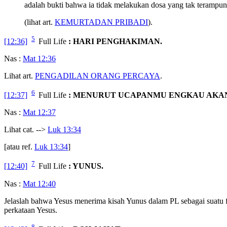
adalah bukti bahwa ia tidak melakukan dosa yang tak terampuni
(lihat art.
KEMURTADAN PRIBADI
).
5
[12:36]
Full Life
: HARI PENGHAKIMAN.
Nas :
Mat 12:36
Lihat art.
PENGADILAN ORANG PERCAYA
.
6
[12:37]
Full Life
: MENURUT UCAPANMU ENGKAU AKA
Nas :
Mat 12:37
Lihat cat. -->
Luk 13:34
[atau ref.
Luk 13:34
]
7
[12:40]
Full Life
: YUNUS.
Nas :
Mat 12:40
Jelaslah bahwa Yesus menerima kisah Yunus dalam PL sebagai suatu
perkataan Yesus.
8