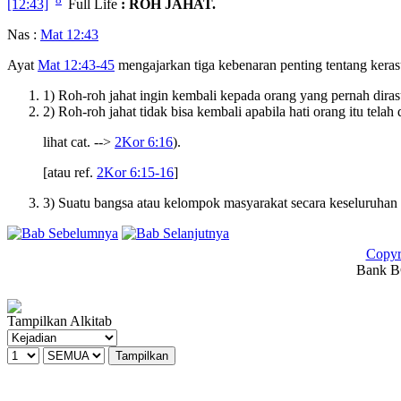
[12:43]
Full Life
: ROH JAHAT.
Nas :
Mat 12:43
Ayat
Mat 12:43-45
mengajarkan tiga kebenaran penting tentang keras
1) Roh-roh jahat ingin kembali kepada orang yang pernah dira
2) Roh-roh jahat tidak bisa kembali apabila hati orang itu tela
lihat cat. -->
2Kor 6:16
).
[atau ref.
2Kor 6:15-16
]
3) Suatu bangsa atau kelompok masyarakat secara keseluruhan d
Copyr
Bank BC
Tampilkan Alkitab