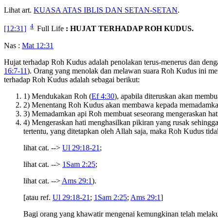
Lihat art.
KUASA ATAS IBLIS DAN SETAN-SETAN
.
4
[12:31]
Full Life
: HUJAT TERHADAP ROH KUDUS.
Nas :
Mat 12:31
Hujat terhadap Roh Kudus adalah penolakan terus-menerus dan deng
16:7-11
). Orang yang menolak dan melawan suara Roh Kudus ini me
terhadap Roh Kudus adalah sebagai berikut:
1) Mendukakan Roh (
Ef 4:30
), apabila diteruskan akan memb
2) Menentang Roh Kudus akan membawa kepada memadamkan
3) Memadamkan api Roh membuat seseorang mengeraskan hati
4) Mengeraskan hati menghasilkan pikiran yang rusak sehingga
tertentu, yang ditetapkan oleh Allah saja, maka Roh Kudus tid
lihat cat. -->
Ul 29:18-21
;
lihat cat. -->
1Sam 2:25
;
lihat cat. -->
Ams 29:1
).
[atau ref.
Ul 29:18-21
;
1Sam 2:25
;
Ams 29:1
]
Bagi orang yang khawatir mengenai kemungkinan telah melakuk