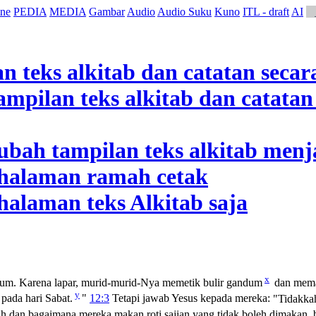
ne
PEDIA
MEDIA
Gambar
Audio
Audio Suku
Kuno
ITL - draft
AI
x
ndum. Karena lapar, murid-murid-Nya memetik bulir gandum
dan mem
y
pada hari Sabat.
"
12:3
Tetapi jawab Yesus kepada mereka:
"Tidakka
 dan bagaimana mereka makan roti sajian yang tidak boleh dimakan, 