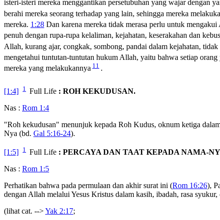
isteri-isteri mereka menggantikan persetubuhan yang wajar dengan ya
berahi mereka seorang terhadap yang lain, sehingga mereka melakuka
mereka.
1:28
Dan karena mereka tidak merasa perlu untuk mengakui
penuh dengan rupa-rupa kelaliman, kejahatan, keserakahan dan kebus
Allah, kurang ajar, congkak, sombong, pandai dalam kejahatan, tidak 
mengetahui tuntutan-tuntutan hukum Allah, yaitu bahwa setiap orang
11
mereka yang melakukannya
.
1
[1:4]
Full Life
: ROH KEKUDUSAN.
Nas :
Rom 1:4
"Roh kekudusan" menunjuk kepada Roh Kudus, oknum ketiga dalam Tr
Nya (bd.
Gal 5:16-24
).
1
[1:5]
Full Life
: PERCAYA DAN TAAT KEPADA NAMA-NY
Nas :
Rom 1:5
Perhatikan bahwa pada permulaan dan akhir surat ini (
Rom 16:26
), 
dengan Allah melalui Yesus Kristus dalam kasih, ibadah, rasa syukur,
(lihat cat. -->
Yak 2:17
;