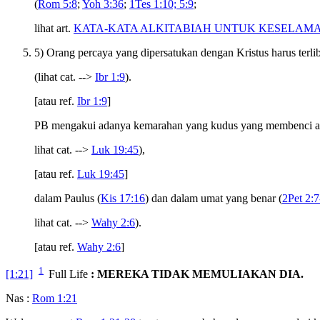
(
Rom 5:8
;
Yoh 3:36
;
1Tes 1:10; 5:9
;
lihat art.
KATA-KATA ALKITABIAH UNTUK KESELAM
5) Orang percaya yang dipersatukan dengan Kristus harus terl
(lihat cat. -->
Ibr 1:9
).
[atau ref.
Ibr 1:9
]
PB mengakui adanya kemarahan yang kudus yang membenci apa 
lihat cat. -->
Luk 19:45
),
[atau ref.
Luk 19:45
]
dalam Paulus (
Kis 17:16
) dan dalam umat yang benar (
2Pet 2:7
lihat cat. -->
Wahy 2:6
).
[atau ref.
Wahy 2:6
]
1
[1:21]
Full Life
: MEREKA TIDAK MEMULIAKAN DIA.
Nas :
Rom 1:21