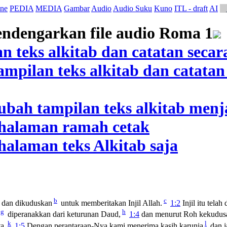
ne
PEDIA
MEDIA
Gambar
Audio
Audio Suku
Kuno
ITL - draft
AI
b
c
dan dikuduskan
untuk memberitakan Injil Allah.
1:2
Injil itu tela
g
h
diperanakkan dari keturunan Daud,
1:4
dan menurut Roh kekudus
k
l
a.
1:5
Dengan perantaraan-Nya kami menerima kasih karunia
dan j