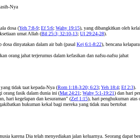
kasih-Nya
ala dosa (
Yeh 7:8-9
;
Ef 5:6
;
Wahy 19:15
), yang dibangkitkan oleh kela
aksetiaan umat Allah (
Bil 25:3; 32:10-13
;
Ul 29:24-28
).
 dosa dinyatakan dalam air bah (pasal
Kej 6:1-8:22
), bencana kelapar
n orang jahat terjerumus dalam kefasikan dan nafsu-nafsu jahat
yang tidak taat kepada-Nya (
Rom 1:18-3:20; 6:23
;
Yeh 18:4
;
Ef 2:3
).
 orang fasik dalam dunia ini (
Mat 24:21
;
Wahy 5:1-19:21
) dan hari p
an, hari kegelapan dan kesuraman" (
Zef 1:15
), hari penghukuman atas 
gakibatkan hukuman kekal bagi mereka yang tidak mau bertobat
usia karena Dia telah menyediakan jalan keluarnya. Seorang dapat ber