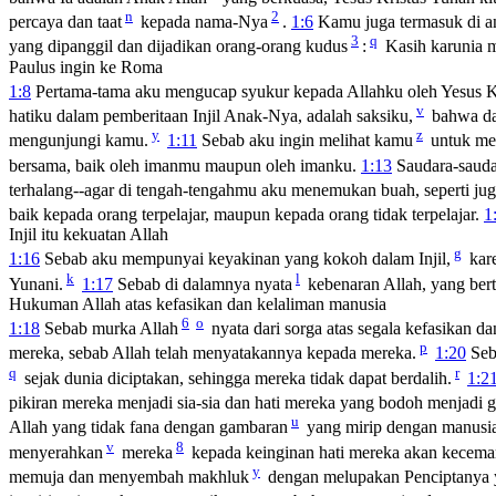
n
2
percaya dan taat
kepada nama-Nya
.
1:6
Kamu juga termasuk di ant
3
q
yang dipanggil dan dijadikan orang-orang kudus
:
Kasih karunia me
Paulus ingin ke Roma
1:8
Pertama-tama aku mengucap syukur kepada Allahku oleh Yesus Kri
v
hatiku dalam pemberitaan Injil Anak-Nya, adalah saksiku,
bahwa da
y
z
mengunjungi kamu.
1:11
Sebab aku ingin melihat kamu
untuk me
bersama, baik oleh imanmu maupun oleh imanku.
1:13
Saudara-sauda
terhalang--agar di tengah-tengahmu aku menemukan buah, seperti jug
baik kepada orang terpelajar, maupun kepada orang tidak terpelajar.
1
Injil itu kekuatan Allah
g
1:16
Sebab aku mempunyai keyakinan yang kokoh dalam Injil,
kare
k
l
Yunani.
1:17
Sebab di dalamnya nyata
kebenaran Allah, yang bert
Hukuman Allah atas kefasikan dan kelaliman manusia
6
o
1:18
Sebab murka Allah
nyata dari sorga atas segala kefasikan 
p
mereka, sebab Allah telah menyatakannya kepada mereka.
1:20
Seba
q
r
sejak dunia diciptakan, sehingga mereka tidak dapat berdalih.
1:2
pikiran mereka menjadi sia-sia dan hati mereka yang bodoh menjadi g
u
Allah yang tidak fana dengan gambaran
yang mirip dengan manusia 
v
8
menyerahkan
mereka
kepada keinginan hati mereka akan kecema
y
memuja dan menyembah makhluk
dengan melupakan Penciptanya y