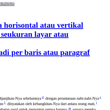
BaDeNo
d
e
h dijanjikan-Nya sebelumnya
dengan perantaraan nabi-nabi-Nya
1
i
an
dinyatakan oleh kebangkitan-Nya dari antara orang mati,
m
abatan rasul untuk menuntun semua bangsa,
supaya mereka