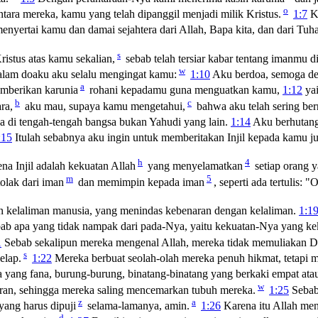
o
ara mereka, kamu yang telah dipanggil menjadi milik Kristus.
1:7
Ke
nyertai kamu dan damai sejahtera dari Allah, Bapa kita, dan dari Tuha
s
stus atas kamu sekalian,
sebab telah tersiar kabar tentang imanmu di
w
lam doaku aku selalu mengingat kamu:
1:10
Aku berdoa, semoga d
a
mberikan karunia
rohani kepadamu guna menguatkan kamu,
1:12
yai
b
c
ra,
aku mau, supaya kamu mengetahui,
bahwa aku telah sering ber
a di tengah-tengah bangsa bukan Yahudi yang lain.
1:14
Aku berhutan
:15
Itulah sebabnya aku ingin untuk memberitakan Injil kepada kamu j
h
4
na Injil adalah kekuatan Allah
yang menyelamatkan
setiap orang y
m
5
olak dari iman
dan memimpin kepada iman
, seperti ada tertulis:
dan kelaliman manusia, yang menindas kebenaran dengan kelaliman.
1:1
b apa yang tidak nampak dari pada-Nya, yaitu kekuatan-Nya yang kek
1
Sebab sekalipun mereka mengenal Allah, mereka tidak memuliakan D
s
elap.
1:22
Mereka berbuat seolah-olah mereka penuh hikmat, tetapi m
yang fana, burung-burung, binatang-binatang yang berkaki empat atau
w
ran, sehingga mereka saling mencemarkan tubuh mereka.
1:25
Sebab
z
a
ang harus dipuji
selama-lamanya, amin.
1:26
Karena itu Allah me
d