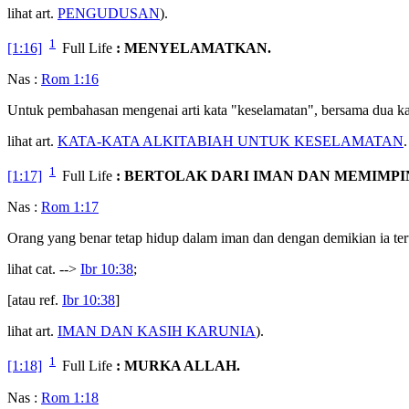
lihat art.
PENGUDUSAN
).
1
[1:16]
Full Life
: MENYELAMATKAN.
Nas :
Rom 1:16
Untuk pembahasan mengenai arti kata "keselamatan", bersama dua kat
lihat art.
KATA-KATA ALKITABIAH UNTUK KESELAMATAN
.
1
[1:17]
Full Life
: BERTOLAK DARI IMAN DAN MEMIMPI
Nas :
Rom 1:17
Orang yang benar tetap hidup dalam iman dan dengan demikian ia te
lihat cat. -->
Ibr 10:38
;
[atau ref.
Ibr 10:38
]
lihat art.
IMAN DAN KASIH KARUNIA
).
1
[1:18]
Full Life
: MURKA ALLAH.
Nas :
Rom 1:18