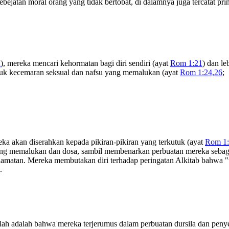
ejatan moral orang yang tidak bertobat, di dalamnya juga tercatat p
2
), mereka mencari kehormatan bagi diri sendiri (ayat
Rom 1:21
) dan le
untuk kecemaran seksual dan nafsu yang memalukan (ayat
Rom 1:24,26
;
eka akan diserahkan kepada pikiran-pikiran yang terkutuk (ayat
Rom 1
ang memalukan dan dosa, sambil membenarkan perbuatan mereka sebag
matan. Mereka membutakan diri terhadap peringatan Alkitab bahwa "tid
.
llah adalah bahwa mereka terjerumus dalam perbuatan dursila dan peny