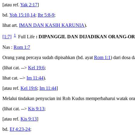
[atau ref.
Yak 2:17
]
bd.
Yoh 15:10,14
;
Ibr 5:8-9
;
lihat art.
IMAN DAN KASIH KARUNIA
).
1
[1:7]
Full Life
: DIPANGGIL DAN DIJADIKAN ORANG-O
Nas :
Rom 1:7
Orang yang percaya sudah dipisahkan (bd. ayat
Rom 1:1
) dari dosa 
(lihat cat. -->
Kel 19:6
;
lihat cat. -->
Im 11:44
).
[atau ref.
Kel 19:6
;
Im 11:44
]
Melalui tindakan penyucian ini Roh Kudus memperbaharui watak ora
(lihat cat. -->
Kis 9:13
;
[atau ref.
Kis 9:13
]
bd.
Ef 4:23-24
;