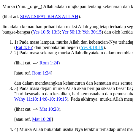
Murka (Yun. _orge_) Allah adalah ungkapan tentang kebenaran dan 
(lihat art.
SIFAT-SIFAT KHAS ALLAH
).
Itu adalah kemarahan pribadi dan reaksi Allah yang tetap terhadap seg
bangsa-bangsa (
Yes 10:5; 13:3
;
Yer 50:13
;
Yeh 30:15
) dan oleh ketid
1) Pada masa lampau, murka Allah dan kebencian-Nya terhadap
(
Rat 4:16
) dan pembakaran negeri (
Yes 9:18-19
).
2) Pada masa sekarang murka Allah dinyatakan dalam membiarka
(lihat cat. -->
Rom 1:24
)
[atau ref.
Rom 1:24
]
dan dalam mendatangkan kehancuran dan kematian atas semua 
3) Pada masa depan murka Allah akan berupa siksaan besar bagi
"hari kesusahan dan kesulitan, hari kemusnahan dan pemusnah
Wahy 11:18; 14:8-10; 19:15
). Pada akhirnya, murka Allah men
(lihat cat. -->
Mat 10:28
).
[atau ref.
Mat 10:28
]
4) Murka Allah bukanlah usaha-Nya terakhir terhadap umat man