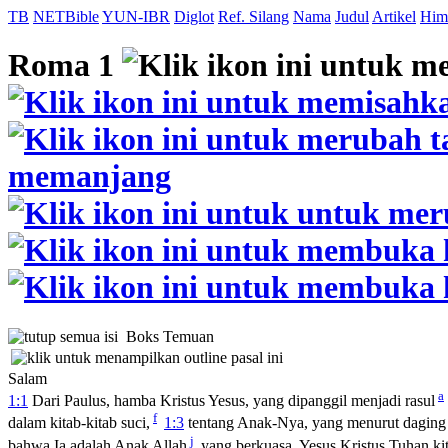
TB
NETBible
YUN-IBR
Diglot
Ref. Silang
Nama
Judul
Artikel
Him
Roma 1
Boks Temuan
Salam
a
1:1
Dari Paulus, hamba Kristus Yesus, yang dipanggil menjadi rasul
f
dalam kitab-kitab suci,
1:3
tentang Anak-Nya, yang menurut daging
j
bahwa Ia adalah Anak Allah
yang berkuasa, Yesus Kristus Tuhan kit