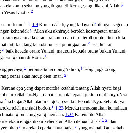
p
pada kamu sekalian yang tinggal di Roma, yang dikasihi Allah,
r
n Yesus Kristus.
t
u
 seluruh dunia.
1:9
Karena Allah, yang kulayani
dengan segenap
x
engan kehendak
Allah aku akhirnya beroleh kesempatan untuk
tu, supaya aku ada di antara kamu dan turut terhibur oleh iman kita
d
niat untuk datang kepadamu--tetapi hingga kini
selalu aku
e
g
baik kepada orang Yunani, maupun kepada orang bukan Yunani,
f
uga yang diam di Roma.
i
j
ang percaya,
pertama-tama orang Yahudi,
tetapi juga orang
n
 "Orang benar akan hidup oleh iman.
"
9
Karena apa yang dapat mereka ketahui tentang Allah nyata bagi
al dan keilahian-Nya, dapat nampak kepada pikiran dari karya-Nya
7
ia
sebagai Allah atau mengucap syukur kepada-Nya. Sebaliknya
t
ereka telah menjadi bodoh.
1:23
Mereka menggantikan kemuliaan
 binatang-binatang yang menjalar.
1:24
Karena itu Allah
9
x
 mereka menggantikan kebenaran Allah dengan dusta
dan
b
c
nyerahkan
mereka kepada hawa nafsu
yang memalukan, sebab