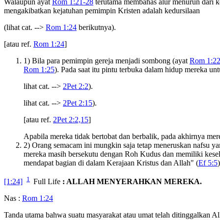
Walaupun ayat
Rom 1:21-28
terutama membahas alur menurun dari keb
mengakibatkan kejatuhan pemimpin Kristen adalah kedursilaan
(lihat cat. -->
Rom 1:24
berikutnya).
[atau ref.
Rom 1:24
]
1) Bila para pemimpin gereja menjadi sombong (ayat
Rom 1:2
Rom 1:25
). Pada saat itu pintu terbuka dalam hidup mereka 
lihat cat. -->
2Pet 2:2
).
lihat cat. -->
2Pet 2:15
).
[atau ref.
2Pet 2:2,15
]
Apabila mereka tidak bertobat dan berbalik, pada akhirnya mer
2) Orang semacam ini mungkin saja tetap meneruskan nafsu y
mereka masih bersekutu dengan Roh Kudus dan memiliki kesela
mendapat bagian di dalam Kerajaan Kristus dan Allah" (
Ef 5:5
)
1
[1:24]
Full Life
: ALLAH MENYERAHKAN MEREKA.
Nas :
Rom 1:24
Tanda utama bahwa suatu masyarakat atau umat telah ditinggalkan A