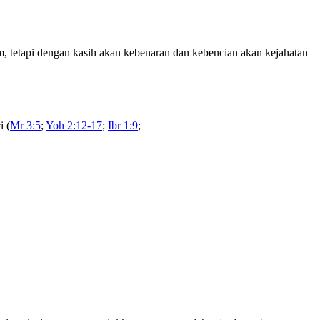
m, tetapi dengan kasih akan kebenaran dan kebencian akan kejahatan
i (
Mr 3:5
;
Yoh 2:12-17
;
Ibr 1:9
;