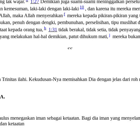
ng tak wajar.
1:27
Demikian juga suami-suami meninggalkan persetub
10
n kemesuman, laki-laki dengan laki-laki
, dan karena itu mereka me
f
 Allah, maka Allah menyerahkan
mereka kepada pikiran-pikiran yang 
ukan, penuh dengan dengki, pembunuhan, perselisihan, tipu muslihat 
h
taat kepada orang tua,
1:31
tidak berakal, tidak setia, tidak penyayan
j
 yang melakukan hal-hal demikian, patut dihukum mati,
mereka bukan s
initas ilahi. Kekudusan-Nya memisahkan Dia dengan jelas dari roh ma
A.
Paulus menegaskan iman sebagai ketaatan. Bagi dia iman yang menyelam
 dan ketaatan