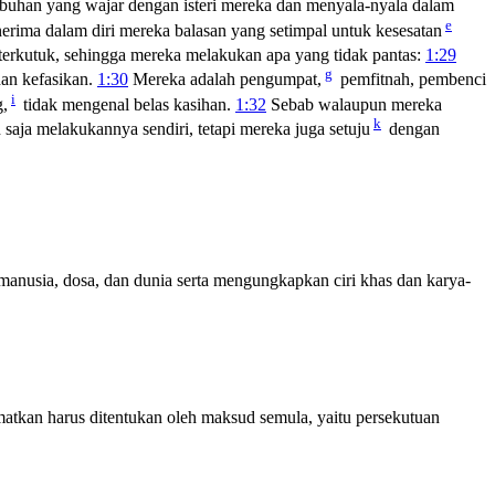
uhan yang wajar dengan isteri mereka dan menyala-nyala dalam
e
nerima dalam diri mereka balasan yang setimpal untuk kesesatan
terkutuk, sehingga mereka melakukan apa yang tidak pantas:
1:29
g
dan kefasikan.
1:30
Mereka adalah pengumpat,
pemfitnah, pembenci
i
g,
tidak mengenal belas kasihan.
1:32
Sebab walaupun mereka
k
aja melakukannya sendiri, tetapi mereka juga setuju
dengan
nusia, dosa, dan dunia serta mengungkapkan ciri khas dan karya-
atkan harus ditentukan oleh maksud semula, yaitu persekutuan