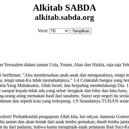
Alkitab SABDA
alkitab.sabda.org
Versi:
n Yerusalem
dalam zaman Uzia,
Yotam,
Ahas
dan Hizkia,
raja-raja Ye
berfirman:
"Aku membesarkan anak-anak
dan mengasuhnya, tetapi 
a, tetapi umat-Ku tidak memahaminya.
"
1:4
Celakalah bangsa yang ber
ta Yang
Mahakudus, Allah Israel
, dan berpaling membelakangi
Dia.
1
i sampai kepala
tidak ada yang sehat:
bengkak dan bilur
dan luka baru, t
g-orang asing
memakan hasil dari tanahmu. Sunyi sepi negeri itu seol
timun dan seperti kota yang terkepung.
1:9
Seandainya TUHAN semesta 
Sodom!
Perhatikanlah pengajaran
Allah kita, hai rakyat, manusia Gomor
 jantan dan akan lemak dari anak lembu
gemukan; darah lembu jant
 itu dari padamu,
bahwa kamu menginjak-injak pelataran Bait Suci-