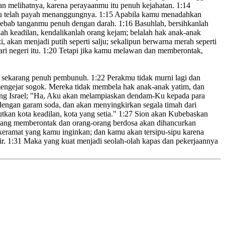
an melihatnya, karena perayaanmu itu penuh kejahatan.
1:14
 telah payah
menanggungnya.
1:15
Apabila kamu menadahkan
ebab tanganmu
penuh dengan darah.
1:16
Basuhlah,
bersihkanlah
ah keadilan,
kendalikanlah orang kejam;
belalah hak anak-anak
akan menjadi putih seperti salju;
sekalipun berwarna merah seperti
i negeri itu.
1:20
Tetapi jika kamu melawan dan memberontak,
i sekarang penuh pembunuh.
1:22
Perakmu tidak murni
lagi dan
ngejar sogok. Mereka tidak membela hak anak-anak yatim, dan
ng Israel; "Ha, Aku akan melampiaskan dendam-Ku kepada para
engan garam soda, dan akan menyingkirkan segala timah
dari
utkan
kota keadilan,
kota
yang setia."
1:27
Sion akan Kubebaskan
yang memberontak dan orang-orang berdosa
akan dihancurkan
keramat
yang kamu inginkan; dan kamu akan tersipu-sipu karena
ir.
1:31
Maka yang kuat menjadi seolah-olah kapas dan pekerjaannya