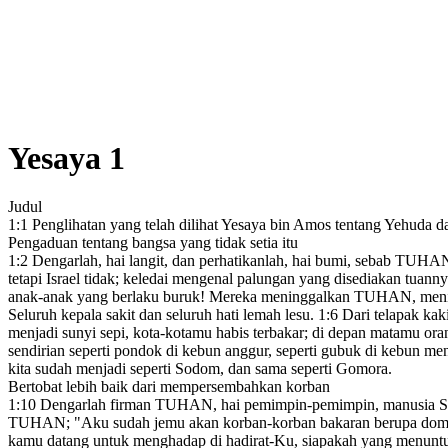
Yesaya 1
Judul
1:1
Penglihatan
yang telah dilihat
Yesaya
bin Amos tentang Yehuda
da
Pengaduan tentang bangsa yang tidak setia itu
1:2
Dengarlah, hai langit, dan perhatikanlah, hai bumi,
sebab TUHAN 
tetapi Israel
tidak; keledai mengenal palungan
yang disediakan tuanny
anak-anak yang berlaku buruk!
Mereka meninggalkan
TUHAN, menis
Seluruh kepala sakit dan seluruh hati
lemah lesu.
1:6
Dari telapak kak
menjadi sunyi sepi
,
kota-kotamu habis terbakar;
di depan matamu oran
sendirian seperti pondok
di kebun anggur, seperti gubuk di kebun men
kita sudah menjadi seperti Sodom, dan sama seperti Gomora
.
Bertobat lebih baik dari mempersembahkan korban
1:10
Dengarlah firman TUHAN,
hai pemimpin-pemimpin, manusia 
TUHAN; "Aku sudah jemu akan korban-korban bakaran berupa domba
kamu datang untuk menghadap di hadirat-Ku, siapakah yang menuntut