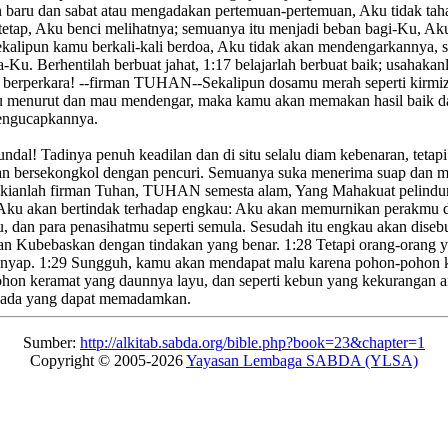
 baru
dan sabat atau mengadakan pertemuan-pertemuan,
Aku tidak tah
etap, Aku benci
melihatnya; semuanya itu menjadi beban bagi-Ku,
Aku
alipun kamu berkali-kali berdoa, Aku tidak akan mendengarkannya
,
s
a-Ku.
Berhentilah berbuat jahat,
1:17
belajarlah berbuat baik;
usahakanl
 berperkara
!
--firman TUHAN--Sekalipun dosamu merah seperti kirmizi, 
 menurut dan mau mendengar,
maka kamu akan memakan hasil baik dar
ngucapkannya.
undal!
Tadinya penuh keadilan dan di situ selalu diam kebenaran,
tetap
n bersekongkol dengan pencuri.
Semuanya suka menerima suap
dan me
ikianlah firman Tuhan, TUHAN semesta alam, Yang Mahakuat
pelindu
ku akan bertindak terhadap engkau:
Aku akan memurnikan
perakmu
d
u,
dan para penasihatmu seperti semula. Sesudah itu engkau akan diseb
n Kubebaskan dengan tindakan yang benar.
1:28
Tetapi orang-orang 
nyap.
1:29
Sungguh, kamu akan mendapat malu
karena pohon-pohon 
ohon keramat yang daunnya
layu, dan seperti kebun yang kekurangan a
 ada yang dapat memadamkan.
Sumber:
http://alkitab.sabda.org/bible.php?book=23&chapter=1
Copyright © 2005-2026
Yayasan Lembaga SABDA (YLSA)