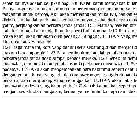
sebab baunya
adalah kejijikan
bagi-Ku. Kalau kamu merayakan bulan
Perayaan-perayaan bulan barumu
dan pertemuan-pertemuanmu
yang t
tanganmu
untuk berdoa, Aku akan memalingkan
muka-Ku, bahkan sek
dirimu, jauhkanlah perbuatan-perbuatanmu yang jahat dari depan mat
yatim,
perjuangkanlah perkara janda-janda!
1:18
Marilah, baiklah kita
kain kesumba, akan menjadi putih seperti bulu
domba.
1:19
Jika kamu
maka kamu akan dimakan oleh pedang.
" Sungguh, TUHAN yang me
Hukuman atas Yerusalem
1:21
Bagaimana ini, kota yang dahulu setia sekarang sudah menjadi s
arakmu bercampur air.
1:23
Para pemimpinmu adalah pemberontak
da
perkara janda-janda tidak sampai kepada mereka.
1:24
Sebab itu dem
lawan-Ku, dan melakukan pembalasan
kepada para musuh-Ku.
1:25
A
padanya.
1:26
Aku akan mengembalikan para hakimmu seperti dahul
dengan penghakiman yang adil dan orang-orangnya yang bertobat
aka
bersama, dan orang-orang yang meninggalkan
TUHAN akan habis le
taman-taman
dewa yang kamu pilih.
1:30
Sebab kamu akan seperti p
menjadi seolah-olah bunga api; keduanya menimbulkan api
dan tidak