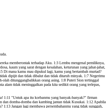
huda.
mereka memberontak
terhadap Aku
.
1:3
Lembu mengenal
pemiliknya,
dosa, kaum yang sarat dengan kesalahan,
keturunan yang jahat-jahat,
:5
Di mana kamu mau dipukul
lagi, kamu yang bertambah
murtad?
idak dipijit dan tidak dibalut
dan tidak ditaruh minyak.
1:7
Negerimu
ah-olah ditunggangbalikkan orang asing.
1:8
Puteri Sion
tertinggal
alam tidak meninggalkan pada kita sedikit orang yang terlepas,
a!
1:11
"Untuk apa itu korbanmu
yang banyak-banyak?" firman
an
dan domba-domba dan kambing jantan
tidak Kusukai.
1:12
Apabila
Ku?
1:13
Jangan lagi membawa persembahanmu
yang tidak sungguh,