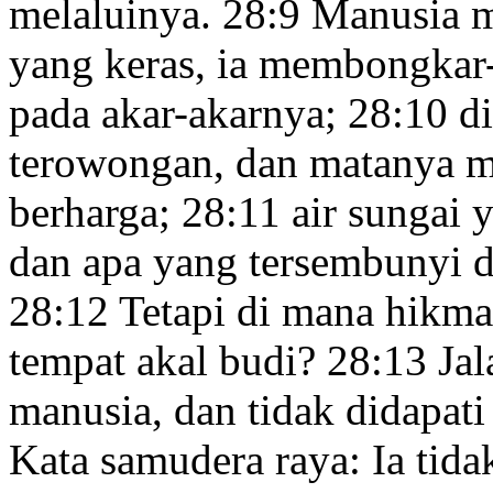
melaluinya.
28:9
Manusia m
yang keras,
ia membongkar-
pada akar-akarnya;
28:10
di
terowongan, dan matanya me
berharga;
28:11
air sungai
y
dan apa yang tersembunyi
d
28:12
Tetapi di mana hikmat
tempat
akal budi?
28:13
Jal
manusia, dan tidak didapati
Kata samudera raya:
Ia tida